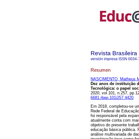
Revista Brasileir
versión impresa
ISSN
0034-
Resumen
NASCIMENTO, Matheus M
Dez anos de instituição 
Tecnológica: o papel soci
2020, vol.101, n.257, pp.
6681.rbep.101i257.4420
.
Em 2018, completou-se um 
Rede Federal de Educação P
foi responsável pela expan
atualmente conta com mai
objetivo do presente trabal
educação básica pública. P
análise multivariada de da
investigação teve como fon