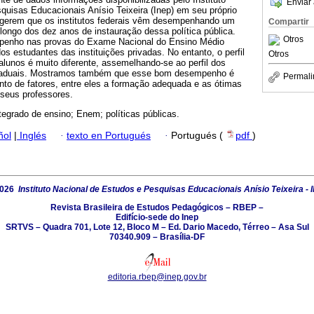
Enviar 
quisas Educacionais Anísio Teixeira (Inep) em seu próprio
ugerem que os institutos federais vêm desempenhando um
Compartir
 longo dos dez anos de instauração dessa política pública.
Otros
penho nas provas do Exame Nacional do Ensino Médio
s estudantes das instituições privadas. No entanto, o perfil
Otros
lunos é muito diferente, assemelhando-se ao perfil dos
staduais. Mostramos também que esse bom desempenho é
Permali
to de fatores, entre eles a formação adequada e as ótimas
 seus professores.
tegrado de ensino; Enem; políticas públicas.
ñol
|
Inglés
·
texto en Portugués
·
Portugués (
pdf
)
2026
Instituto Nacional de Estudos e Pesquisas Educacionais Anísio Teixeira - 
Revista Brasileira de Estudos Pedagógicos – RBEP –
Edifício-sede do Inep
SRTVS – Quadra 701, Lote 12, Bloco M – Ed. Dario Macedo, Térreo – Asa Sul
70340.909 – Brasília-DF
editoria.rbep@inep.gov.br