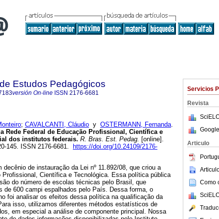
a de Estudos Pedagógicos
Servicios 
7183
versión On-line
ISSN
2176-6681
Revista
SciELO
onteiro
;
CAVALCANTI, Cláudio
y
OSTERMANN, Fernanda
.
Google
da Rede Federal de Educação Profissional, Científica e
al dos institutos federais.
R. Bras. Est. Pedag.
[online].
Articulo
120-145. ISSN 2176-6681.
https://doi.org/10.24109/2176-
Portug
decênio de instauração da Lei nº 11.892/08, que criou a
Articu
rofissional, Científica e Tecnológica. Essa política pública
são do número de escolas técnicas pelo Brasil, que
Como ci
s de 600 campi espalhados pelo País. Dessa forma, o
SciELO
ho foi analisar os efeitos dessa política na qualificação da
ara isso, utilizamos diferentes métodos estatísticos de
Traduc
dos, em especial a análise de componente principal. Nossa
te de dados informações disponibilizadas pelo Instituto