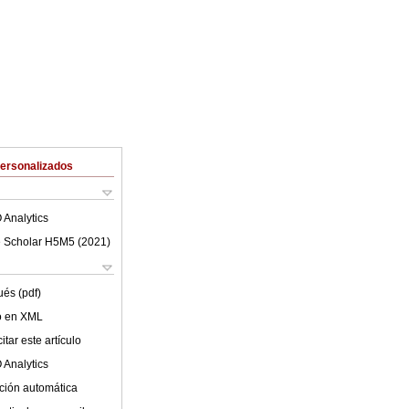
Personalizados
 Analytics
 Scholar H5M5 (
2021
)
ués (pdf)
lo en XML
tar este artículo
 Analytics
ción automática