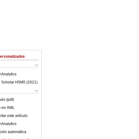
Personalizados
 Analytics
 Scholar H5M5 (
2021
)
ués (pdf)
lo en XML
tar este artículo
 Analytics
ción automática