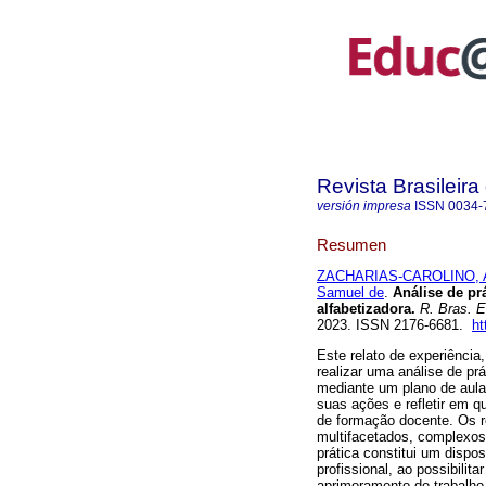
Revista Brasileir
versión impresa
ISSN
0034-
Resumen
ZACHARIAS-CAROLINO, Al
Samuel de
.
Análise de pr
alfabetizadora.
R. Bras. E
2023. ISSN 2176-6681.
ht
Este relato de experiência
realizar uma análise de prá
mediante um plano de aula
suas ações e refletir em 
de formação docente. Os r
multifacetados, complexos 
prática constitui um dispo
profissional, ao possibili
aprimoramento do trabalho