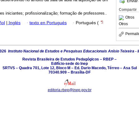
Enviar 
Compartir
es iniciantes; profissionalização; formação de professores..
Otros
ñol
|
Inglés
·
texto en Portugués
·
Portugués (
Otros
Permali
2026
Instituto Nacional de Estudos e Pesquisas Educacionais Anísio Teixeira - 
Revista Brasileira de Estudos Pedagógicos – RBEP –
Edifício-sede do Inep
SRTVS – Quadra 701, Lote 12, Bloco M – Ed. Dario Macedo, Térreo – Asa Sul
70340.909 – Brasília-DF
editoria.rbep@inep.gov.br