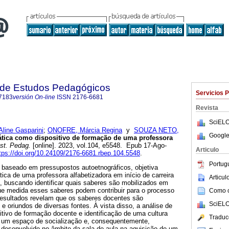
a de Estudos Pedagógicos
Servicios 
7183
versión On-line
ISSN
2176-6681
Revista
SciELO
ine Gasparini
;
ONOFRE, Márcia Regina
y
SOUZA NETO,
Google
ática como dispositivo de formação de uma professora
st. Pedag.
[online]. 2023, vol.104, e5548. Epub 17-Ago-
Articulo
tps://doi.org/10.24109/2176-6681.rbep.104.5548
.
Portug
, baseado em pressupostos autoetnográficos, objetiva
tica de uma professora alfabetizadora em início de carreira
Articu
, buscando identificar quais saberes são mobilizados em
que medida esses saberes podem contribuir para o processo
Como ci
esultados revelam que os saberes docentes são
SciELO
e oriundos de diversas fontes. À vista disso, a análise de
sitivo de formação docente e identificação de uma cultura
Traduc
tar um espaço de socialização e, consequentemente,
 desenvolvido no âmbito da sala de aula na aquisição de um