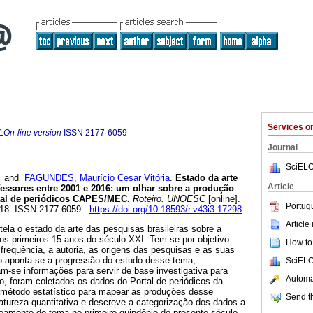
Services 
1
On-line version
ISSN
2177-6059
Journal
SciELO
and
FAGUNDES, Maurício Cesar Vitória
.
Estado da arte
Article
essores entre 2001 e 2016: um olhar sobre a produção
ortal de periódicos CAPES/MEC.
Roteiro. UNOESC
[online].
Portug
-918. ISSN 2177-6059.
https://doi.org/10.18593/r.v43i3.17298
.
Article
tela o estado da arte das pesquisas brasileiras sobre a
os primeiros 15 anos do século XXI. Tem-se por objetivo
How to 
 frequência, a autoria, as origens das pesquisas e as suas
ho aponta-se a progressão do estudo desse tema,
SciELO
m-se informações para servir de base investigativa para
Automat
o, foram coletados os dados do Portal de periódicos da
método estatístico para mapear as produções desse
Send th
atureza quantitativa e descreve a categorização dos dados a
eamento do tema no primeiro quindênio do presente século.