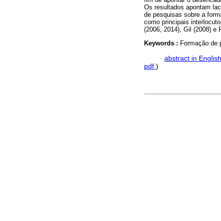
Os resultados apontam lac
de pesquisas sobre a form
como principais interlocut
(2006, 2014), Gil (2008) e F
Keywords :
Formação de p
·
abstract in Englis
pdf
)