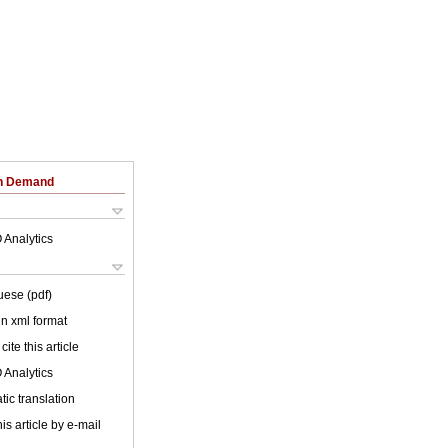
on Demand
 Analytics
uese (pdf)
 in xml format
cite this article
 Analytics
ic translation
is article by e-mail