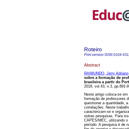
Roteiro
Print version
ISSN
0104-431
Abstract
RAIMUNDO, Jerry Adriano
sobre a formação de prof
brasileira a partir do P
2018, vol.43, n.3, pp.891
Neste artigo coloca-se em 
formação de professores d
questionar a quantidade, a
correlações. Neste trabal
caracterizam-se e organiza
outras pesquisas. Para iss
CAPES/MEC, utilizando o 
período. A pesquisa é de n
fim de apontar o desencad