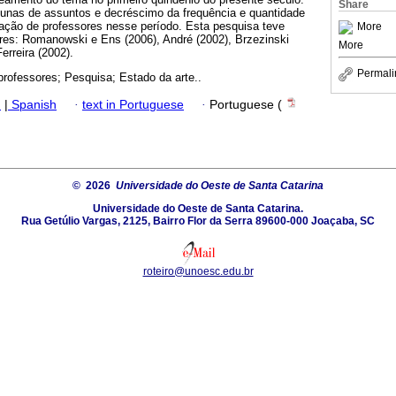
Share
unas de assuntos e decréscimo da frequência e quantidade
ação de professores nesse período. Esta pesquisa teve
More
ores: Romanowski e Ens (2006), André (2002), Brzezinski
More
erreira (2002).
Permali
rofessores; Pesquisa; Estado da arte..
h
|
Spanish
·
text in Portuguese
·
Portuguese (
© 2026
Universidade do Oeste de Santa Catarina
Universidade do Oeste de Santa Catarina.
Rua Getúlio Vargas, 2125, Bairro Flor da Serra 89600-000 Joaçaba, SC
roteiro@unoesc.edu.br