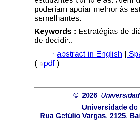
estudantes como elas. Além d
poderiam apoiar melhor às es
semelhantes.
Keywords :
Estratégias de di
de decidir..
·
abstract in English
|
Spa
(
pdf
)
© 2026
Universidad
Universidade do 
Rua Getúlio Vargas, 2125, Ba