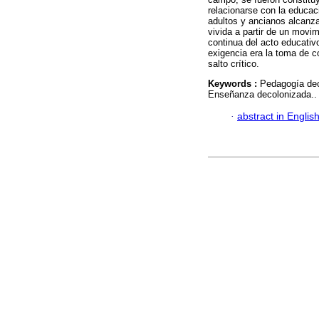
relacionarse con la educac
adultos y ancianos alcanzas
vivida a partir de un movi
continua del acto educativ
exigencia era la toma de c
salto crítico.
Keywords :
Pedagogía dec
Enseñanza decolonizada..
·
abstract in Englis