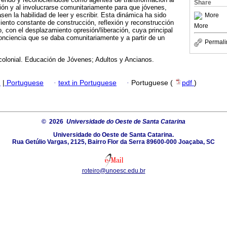
Share
ión y al involucrarse comunitariamente para que jóvenes,
en la habilidad de leer y escribir. Esta dinámica ha sido
More
miento constante de construcción, reflexión y reconstrucción
More
o, con el desplazamiento opresión/liberación, cuya principal
onciencia que se daba comunitariamente y a partir de un
Permali
olonial. Educación de Jóvenes; Adultos y Ancianos.
h
|
Portuguese
·
text in Portuguese
·
Portuguese (
pdf
)
© 2026
Universidade do Oeste de Santa Catarina
Universidade do Oeste de Santa Catarina.
Rua Getúlio Vargas, 2125, Bairro Flor da Serra 89600-000 Joaçaba, SC
roteiro@unoesc.edu.br