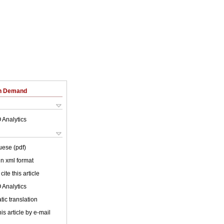
on Demand
 Analytics
uese (pdf)
 in xml format
cite this article
 Analytics
ic translation
is article by e-mail