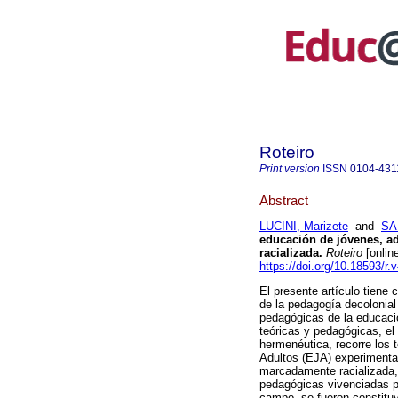
Roteiro
Print version
ISSN
0104-431
Abstract
LUCINI, Marizete
and
SA
educación de jóvenes, ad
racializada.
Roteiro
[onlin
https://doi.org/10.18593/r.
El presente artículo tiene
de la pedagogía decolonial
pedagógicas de la educació
teóricas y pedagógicas, el
hermenéutica, recorre los
Adultos (EJA) experimenta
marcadamente racializada, 
pedagógicas vivenciadas po
campo, se fueron constitu