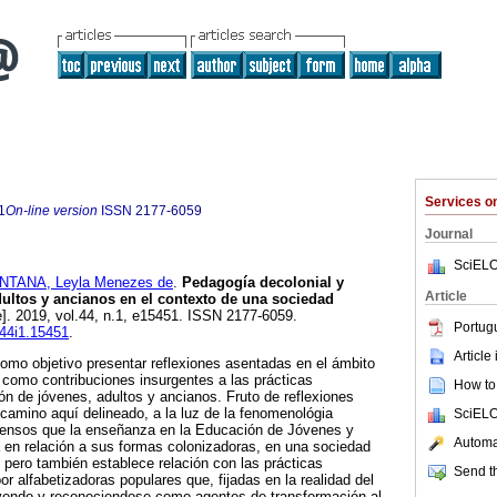
Services 
1
On-line version
ISSN
2177-6059
Journal
SciELO
NTANA, Leyla Menezes de
.
Pedagogía decolonial y
Article
ultos y ancianos en el contexto de una sociedad
e]. 2019, vol.44, n.1, e15451. ISSN 2177-6059.
Portug
v44i1.15451
.
Article
 como objetivo presentar reflexiones asentadas en el ámbito
 como contribuciones insurgentes a las prácticas
How to 
n de jóvenes, adultos y ancianos. Fruto de reflexiones
 camino aquí delineado, a la luz de la fenomenológia
SciELO
 tensos que la enseñanza en la Educación de Jóvenes y
Automat
 en relación a sus formas colonizadoras, en una sociedad
pero también establece relación con las prácticas
Send th
r alfabetizadoras populares que, fijadas en la realidad del
yendo y reconociendose como agentes de transformación al