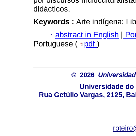
por discursos multiculturalista
didácticos.
Keywords :
Arte indígena; Li
·
abstract in English
|
Por
Portuguese (
pdf
)
© 2026
Universidad
Universidade do 
Rua Getúlio Vargas, 2125, Ba
roteir