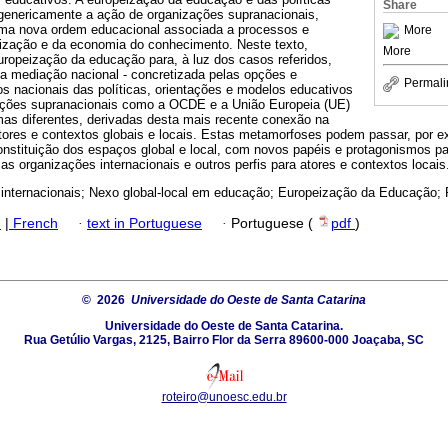
Share
 genericamente a ação de organizações supranacionais,
uma nova ordem educacional associada a processos e
More
alização e da economia do conhecimento. Neste texto,
More
uropeização da educação para, à luz dos casos referidos,
 da mediação nacional - concretizada pelas opções e
Permali
s nacionais das políticas, orientações e modelos educativos
ações supranacionais como a OCDE e a União Europeia (UE)
mas diferentes, derivadas desta mais recente conexão na
ores e contextos globais e locais. Estas metamorfoses podem passar, por ex
nstituição dos espaços global e local, com novos papéis e protagonismos pa
s organizações internacionais e outros perfis para atores e contextos locais
internacionais; Nexo global-local em educação; Europeização da Educação; P
h
|
French
·
text in Portuguese
·
Portuguese (
pdf
)
© 2026
Universidade do Oeste de Santa Catarina
Universidade do Oeste de Santa Catarina.
Rua Getúlio Vargas, 2125, Bairro Flor da Serra 89600-000 Joaçaba, SC
roteiro@unoesc.edu.br