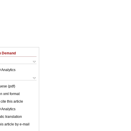
on Demand
 Analytics
uese (pdf)
 in xml format
cite this article
 Analytics
ic translation
is article by e-mail