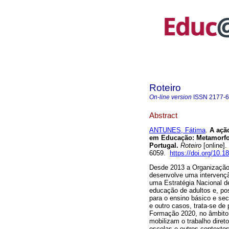
Roteiro
On-line version
ISSN
2177-
Abstract
ANTUNES, Fátima
.
A ação
em Educação: Metamorfo
Portugal.
Roteiro
[online]
6059.
https://doi.org/10.1
Desde 2013 a Organizaçã
desenvolve uma intervençã
uma Estratégia Nacional d
educação de adultos e, pos
para o ensino básico e sec
e outro casos, trata-se d
Formação 2020, no âmbito 
mobilizam o trabalho dire
escolas e outros contexto