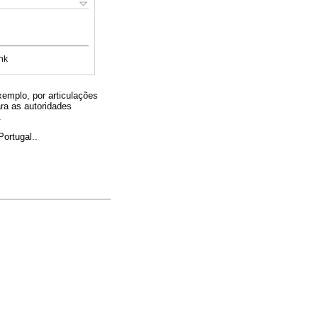
nk
emplo, por articulações
ra as autoridades
.
ortugal..