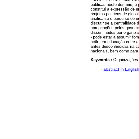
públicas neste domínio, e
constitui a expressão de 
projetos políticos de glob
analisa-se o percurso de e
discutir se a centralidade
apropriações pelos governo
disseminados por organiz
- pode estar a assumir for
ação em educação entre at
antes desconhecidas na co
nacionais, bem como para a
Keywords :
Organizações 
·
abstract in Englis