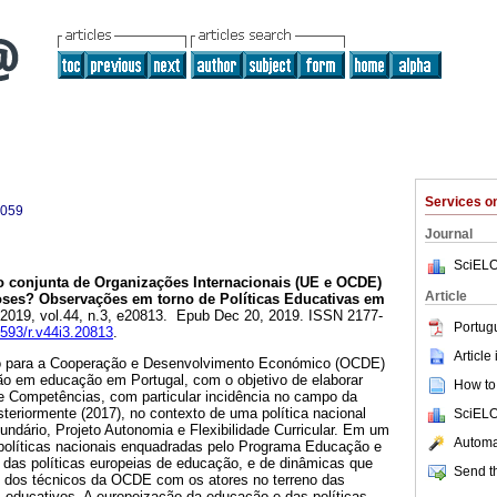
Services 
6059
Journal
SciELO
 conjunta de Organizações Internacionais (UE e OCDE)
Article
ses? Observações em torno de Políticas Educativas em
. 2019, vol.44, n.3, e20813. Epub Dec 20, 2019. ISSN 2177-
Portug
8593/r.v44i3.20813
.
Article
o para a Cooperação e Desenvolvimento Económico (OCDE)
o em educação em Portugal, com o objetivo de elaborar
How to 
e Competências, com particular incidência no campo da
teriormente (2017), no contexto de uma política nacional
SciELO
undário, Projeto Autonomia e Flexibilidade Curricular. Em um
Automat
e políticas nacionais enquadradas pelo Programa Educação e
das políticas europeias de educação, e de dinâmicas que
Send th
to dos técnicos da OCDE com os atores no terreno das
s educativos. A europeização da educação e das políticas