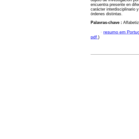
encuentra presente en dif
carácter interdisciplinari
órdenes distintas.
Palavras-chave :
Alfabeti
·
resumo em Portu
pdf
)