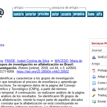
Serviços P
059
Journal
SciELO
ia
;
FRADE, Isabel Cristina da Silva
e
MACEDO, Maria do
Artigo
pos de investigación en alfabetización en Brasil:
vestigación.
Roteiro
[online]. 2019, vol.44, n.3, e20502.
Portug
 2177-6059.
https://doi.org/10.18593/r.v44i3.20502
.
Artigo
dentificar y caracterizar a los grupos de investigación
ón que tematizan el proceso de enseñanza y aprendizaje
Como ci
a escritura. Se recogieron datos de la página del Consejo
tífico y Tecnológico (CNPq), a partir del término
SciELO
te temporal. A continuación, se realizaron análisis de la página
Traduç
 análisis de los resultados. Se identificaron 95 grupos de
la alfabetización, siendo la mayor parte de aquellos ubicados
Enviar 
 constata que la alfabetización se está constituyendo en
r diferentes enfoques temáticos. La alfabetización se