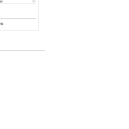
ar
nk