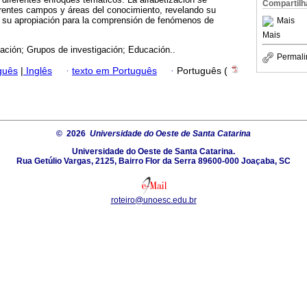
Compartilh
erentes campos y áreas del conocimiento, revelando su
o y su apropiación para la comprensión de fenómenos de
Mais
Mais
zación; Grupos de investigación; Educación..
Permali
guês
|
Inglês
·
texto em Português
·
Português (
© 2026
Universidade do Oeste de Santa Catarina
Universidade do Oeste de Santa Catarina.
Rua Getúlio Vargas, 2125, Bairro Flor da Serra 89600-000 Joaçaba, SC
roteiro@unoesc.edu.br