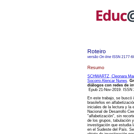
Roteiro
versão On-line
ISSN
2177-6
Resumo
SCHWARTZ, Cleonara Mar
Socorro Alencar Nunes
.
Gru
diálogos con redes de in
Epub 21-Nov-2019. ISSN
En este trabajo, se buscó i
brasileños en alfabetizaci
iniciales de la lectura y l
Nacional de Desarrollo Cien
"alfabetización", sin recor
de los grupos, tabulación y
investigación que estudia 
en el Sudeste del País. Se
objeto de investigación po