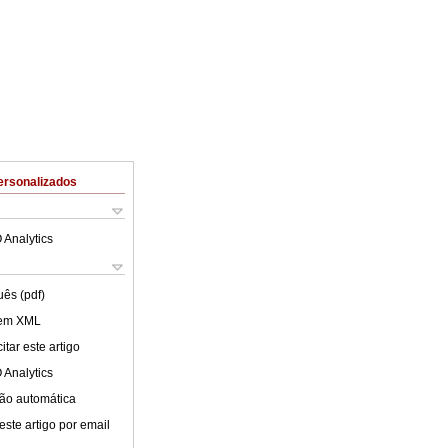
ersonalizados
 Analytics
uês (pdf)
 em XML
tar este artigo
 Analytics
ão automática
este artigo por email