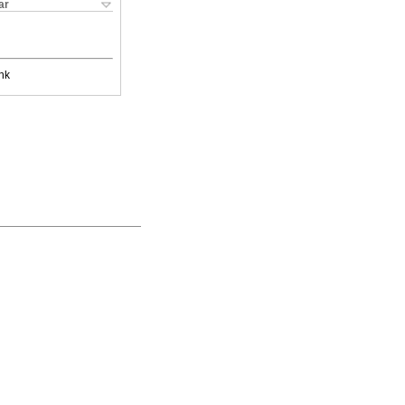
ar
nk