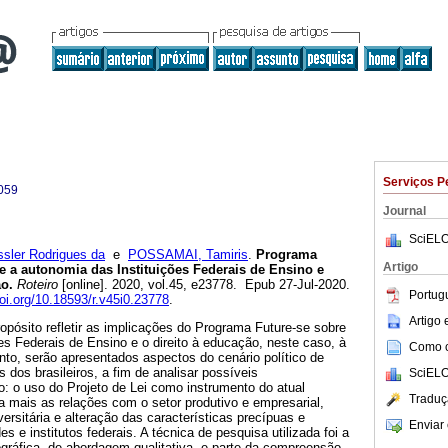
Serviços P
059
Journal
SciELO
sler Rodrigues da
e
POSSAMAI, Tamiris
.
Programa
Artigo
e a autonomia das Instituições Federais de Ensino e
ão.
Roteiro
[online]. 2020, vol.45, e23778. Epub 27-Jul-2020.
Portug
doi.org/10.18593/r.v45i0.23778
.
Artigo
opósito refletir as implicações do Programa Future-se sobre
es Federais de Ensino e o direito à educação, neste caso, à
Como ci
nto, serão apresentados aspectos do cenário político de
s dos brasileiros, a fim de analisar possíveis
SciELO
: o uso do Projeto de Lei como instrumento do atual
Traduç
da mais as relações com o setor produtivo e empresarial,
ersitária e alteração das características precípuas e
Enviar 
es e institutos federais. A técnica de pesquisa utilizada foi a
ográfica, de abordagem qualitativa, e parte da compreensão