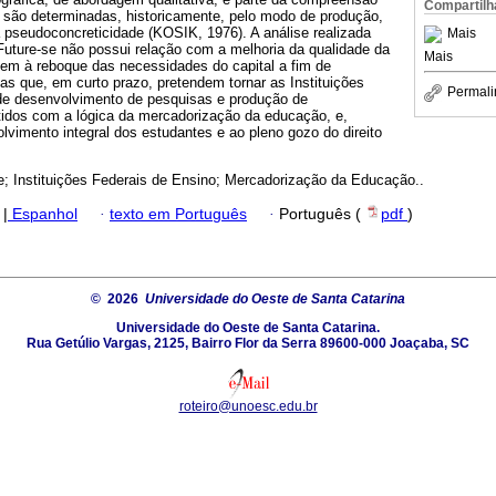
Compartilh
s são determinadas, historicamente, pelo modo de produção,
 pseudoconcreticidade (KOSIK, 1976). A análise realizada
Mais
Future-se não possui relação com a melhoria da qualidade da
Mais
vem à reboque das necessidades do capital a fim de
s que, em curto prazo, pretendem tornar as Instituições
Permali
de desenvolvimento de pesquisas e produção de
dos com a lógica da mercadorização da educação, e,
olvimento integral dos estudantes e ao pleno gozo do direito
e; Instituições Federais de Ensino; Mercadorização da Educação..
|
Espanhol
·
texto em Português
·
Português (
pdf
)
© 2026
Universidade do Oeste de Santa Catarina
Universidade do Oeste de Santa Catarina.
Rua Getúlio Vargas, 2125, Bairro Flor da Serra 89600-000 Joaçaba, SC
roteiro@unoesc.edu.br