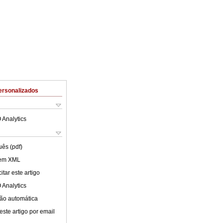
ersonalizados
 Analytics
uês (pdf)
 em XML
tar este artigo
 Analytics
ão automática
este artigo por email