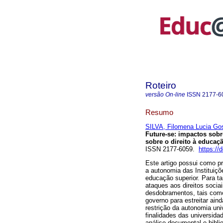
Roteiro
versão On-line
ISSN
2177-6
Resumo
SILVA, Filomena Lucia Gos
Future-se: impactos sobr
sobre o direito à educaç
ISSN 2177-6059.
https://
Este artigo possui como pr
a autonomia das Instituiçõ
educação superior. Para ta
ataques aos direitos sociai
desdobramentos, tais como
governo para estreitar ain
restrição da autonomia univ
finalidades das universidad
análise documental e bibli