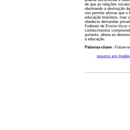
de que as relações sociai
obstinando a destruição da
nos permite afirmar que o 
educação brasileira, mas 
obedecer demandas privada
Federais de Ensino lócus 
conhecimentos comprometi
portanto, alheia ao desenv
à educação.
Palavras-chave :
Future-s
·
resumo em Inglês