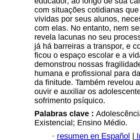
educador, ao longo de sua ca
com situações cotidianas que
vividas por seus alunos, nece
com elas. No entanto, nem se
revela lacunas no seu proces
já há barreiras a transpor, e 
ficou o espaço escolar e a v
demonstrou nossas fragilidad
humana e profissional para da
da finitude. Também revelou 
ouvir e auxiliar os adolescent
sofrimento psíquico.
Palabras clave :
Adolescênci
Existencial; Ensino Médio.
·
resumen en Español
|
I