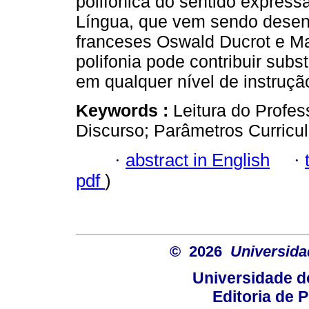
polifônica do sentido expres
Língua, que vem sendo desenv
franceses Oswald Ducrot e Ma
polifonia pode contribuir subst
em qualquer nível de instruç
Keywords :
Leitura do Profes
Discurso; Parâmetros Curricul
·
abstract in English
·
pdf
)
© 2026
Universida
Universidade d
Editoria de P