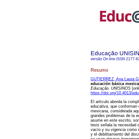
Educação UNISI
versão On-line
ISSN
2177-6
Resumo
GUTIERREZ, Ana Laura Ga
educación básica mexican
Educação. UNISINOS
[onl
https://doi.org/10.4013/ed
El artículo aborda la compl
educativa, que conforman el
mexicana, considerada aquí
grandes problemas de la ed
asume en este escrito, son 
tesis señala la necesidad d
vacío y su vigencia como r
y el debilitamiento del disc
se usan algunas herramienta