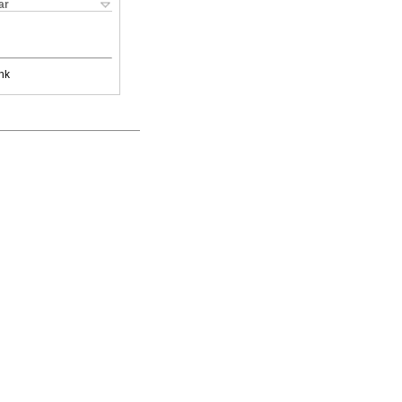
ar
nk