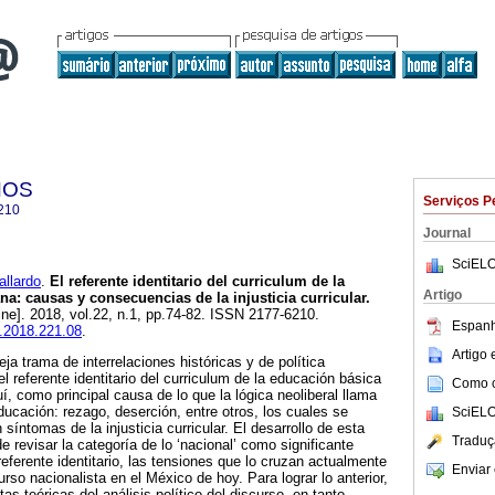
NOS
Serviços P
210
Journal
SciELO
llardo
.
El referente identitario del curriculum de la
Artigo
a: causas y consecuencias de la injusticia curricular.
ine]. 2018, vol.22, n.1, pp.74-82. ISSN 2177-6210.
Espanh
u.2018.221.08
.
Artigo
eja trama de interrelaciones históricas y de política
 referente identitario del curriculum de la educación básica
Como ci
, como principal causa de lo que la lógica neoliberal llama
ucación: rezago, deserción, entre otros, los cuales se
SciELO
síntomas de la injusticia curricular. El desarrollo de esta
Traduç
e revisar la categoría de lo ‘nacional’ como significante
eferente identitario, las tensiones que lo cruzan actualmente
Enviar 
urso nacionalista en el México de hoy. Para lograr lo anterior,
s teóricas del análisis político del discurso, en tanto