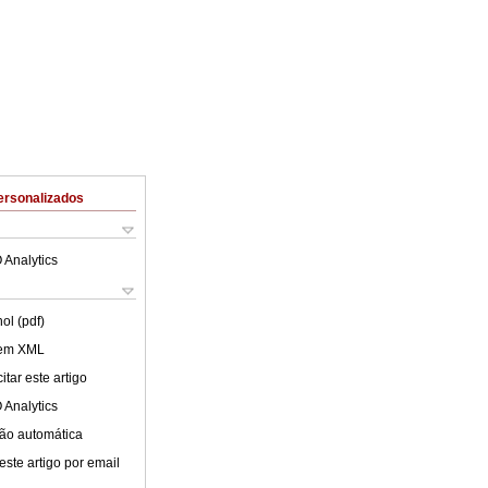
ersonalizados
 Analytics
ol (pdf)
 em XML
tar este artigo
 Analytics
ão automática
este artigo por email