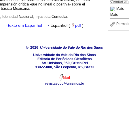
Compartilh
mprensión crítica -que no lineal o positiva- sobre el
n básica Mexicana.
Mais
Mais
 Identidad Nacional; Injusticia Curricular.
Permali
·
texto em Espanhol
·
Espanhol (
pdf
)
© 2026
Universidade do Vale do Rio dos Sinos
Universidade do Vale do Rio dos Sinos
Editoria de Periódicos Científicos
Av. Unisinos, 950, Cristo Rei
93022-000, São Leopoldo, RS, Brasil
revistaeduc@unisinos.br