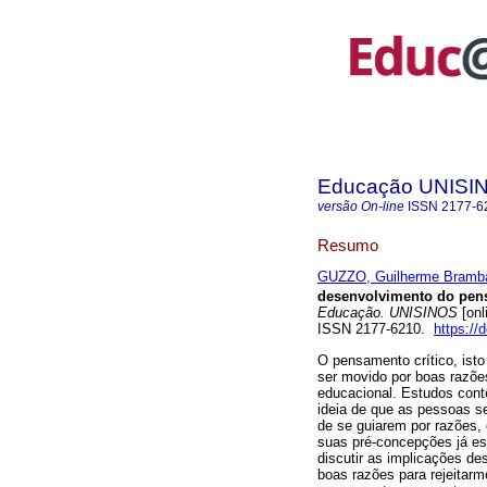
Educação UNISI
versão On-line
ISSN
2177-6
Resumo
GUZZO, Guilherme Bramba
desenvolvimento do pens
Educação. UNISINOS
[onl
ISSN 2177-6210.
https://
O pensamento crítico, isto
ser movido por boas razõe
educacional. Estudos cont
ideia de que as pessoas s
de se guiarem por razões, 
suas pré-concepções já est
discutir as implicações de
boas razões para rejeitar