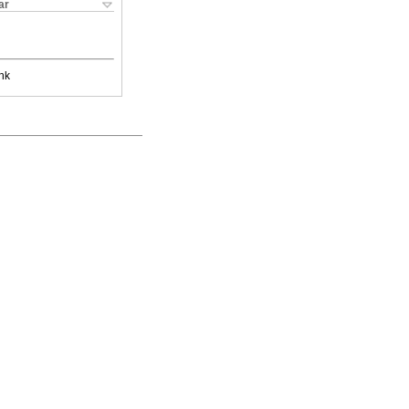
ar
nk