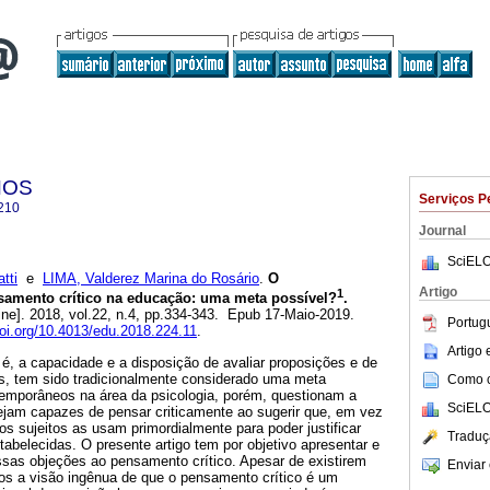
NOS
Serviços P
210
Journal
SciELO
tti
e
LIMA, Valderez Marina do Rosário
.
O
Artigo
1
amento crítico na educação: uma meta possível?
.
ine]. 2018, vol.22, n.4, pp.334-343. Epub 17-Maio-2019.
Portug
doi.org/10.4013/edu.2018.224.11
.
Artigo
 é, a capacidade e a disposição de avaliar proposições e de
s, tem sido tradicionalmente considerado uma meta
Como ci
emporâneos na área da psicologia, porém, questionam a
SciELO
ejam capazes de pensar criticamente ao sugerir que, em vez
os sujeitos as usam primordialmente para poder justificar
Traduç
abelecidas. O presente artigo tem por objetivo apresentar e
ssas objeções ao pensamento crítico. Apesar de existirem
Enviar 
mos a visão ingênua de que o pensamento crítico é um