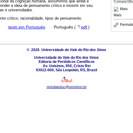
ional da cognição humana, assumimos que ainda é
Compartilh
fender a ideia de pensamento crítico e investir em seu
Mais
s e universidades.
Mais
to crítico; racionalidade; tipos de pensamento.
Permali
·
texto em Português
·
Português (
pdf
)
© 2026
Universidade do Vale do Rio dos Sinos
Universidade do Vale do Rio dos Sinos
Editoria de Periódicos Científicos
Av. Unisinos, 950, Cristo Rei
93022-000, São Leopoldo, RS, Brasil
revistaeduc@unisinos.br