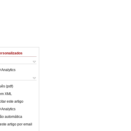
ersonalizados
 Analytics
uês (pdf)
 em XML
tar este artigo
 Analytics
ão automática
este artigo por email