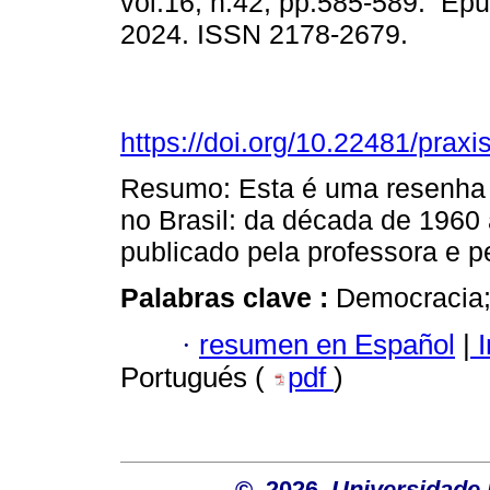
vol.16, n.42, pp.585-589. Ep
2024. ISSN 2178-2679.
https://doi.org/10.22481/prax
Resumo: Esta é uma resenha d
no Brasil: da década de 1960
publicado pela professora e 
Palabras clave :
Democracia; 
·
resumen en Español
|
I
Portugués (
pdf
)
© 2026
Universidade 