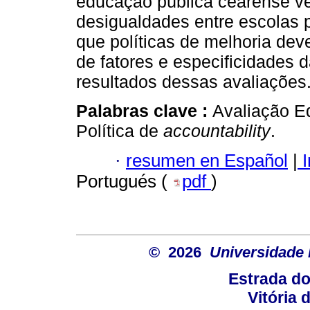
educação pública cearense v
desigualdades entre escolas p
que políticas de melhoria de
de fatores e especificidades 
resultados dessas avaliações
Palabras clave :
Avaliação E
Política de
accountability
.
·
resumen en Español
|
I
Portugués (
pdf
)
© 2026
Universidade 
Estrada d
Vitória