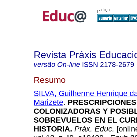
Revista Práxis Educaci
versão On-line
ISSN
2178-2679
Resumo
SILVA, Guilherme Henrique d
Marizete
.
PRESCRIPCIONES
COLONIZADORAS Y POSIB
SOBREVUELOS EN EL CUR
HISTORIA.
Práx. Educ.
[onlin