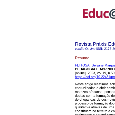
Revista Práxis Ed
versão On-line
ISSN
2178-2
Resumo
FEITOSA, Belijane Marqu
PEDAGOGIA E ABRINDO
[online]. 2023, vol.19, n
https://doi.org/10.22481/p
Neste artigo refletimos s
encruzilhadas e abrir cami
matrizes africanas, pensa
destas com a formação de 
de cheganças de cosmovisõ
processo de formação doce
qualitativa através de uma
constituem no terreiro e 
ensinagens e aprendizagen