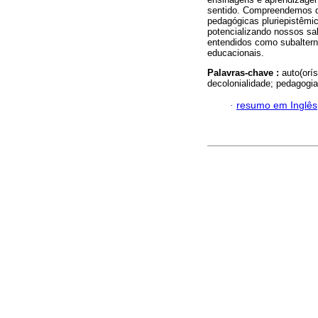
sentido. Compreendemos qu
pedagógicas pluriepistêmi
potencializando nossos sa
entendidos como subalter
educacionais.
Palavras-chave :
auto(orí
decolonialidade; pedagogia 
·
resumo em Inglês