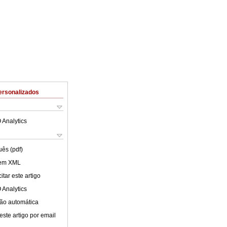
ersonalizados
 Analytics
uês (pdf)
 em XML
tar este artigo
 Analytics
ão automática
este artigo por email