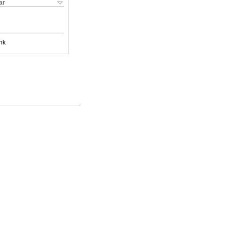
ar
nk