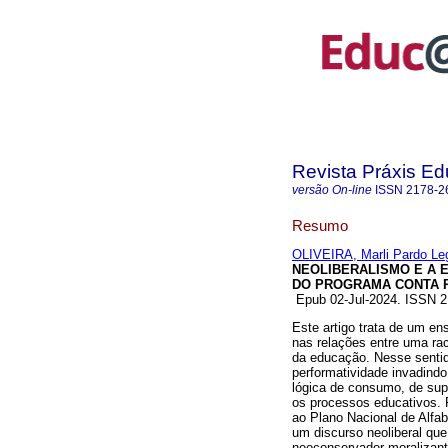
Revista Práxis Ed
versão On-line
ISSN
2178-2
Resumo
OLIVEIRA, Marli Pardo L
NEOLIBERALISMO E A
DO PROGRAMA CONTA P
Epub 02-Jul-2024. ISSN 
Este artigo trata de um en
nas relações entre uma rac
da educação. Nesse sentido
performatividade invadind
lógica de consumo, de sup
os processos educativos. 
ao Plano Nacional de Alfa
um discurso neoliberal que
neoconservador moralizant