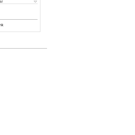
ar
nk