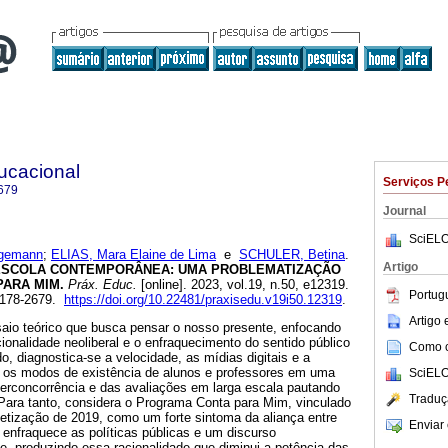
ucacional
Serviços P
679
Journal
SciELO
egemann
;
ELIAS, Mara Elaine de Lima
e
SCHULER, Betina
.
Artigo
 ESCOLA CONTEMPORÂNEA: UMA PROBLEMATIZAÇÃO
ARA MIM.
Práx. Educ.
[online]. 2023, vol.19, n.50, e12319.
Portug
2178-2679.
https://doi.org/10.22481/praxisedu.v19i50.12319
.
Artigo
saio teórico que busca pensar o nosso presente, enfocando
ionalidade neoliberal e o enfraquecimento do sentido público
Como ci
, diagnostica-se a velocidade, as mídias digitais e a
o os modos de existência de alunos e professores em uma
SciELO
erconcorrência e das avaliações em larga escala pautando
Traduç
Para tanto, considera o Programa Conta para Mim, vinculado
betização de 2019, como um forte sintoma da aliança entre
Enviar 
 enfraquece as políticas públicas e um discurso
e, produzindo essa racionalidade que diminui a potência das