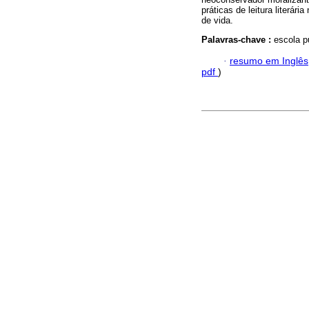
práticas de leitura literá
de vida.
Palavras-chave :
escola p
·
resumo em Inglês
pdf
)