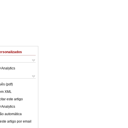
ersonalizados
 Analytics
uês (pdf)
 em XML
tar este artigo
 Analytics
ão automática
este artigo por email