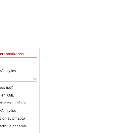
Personalizados
 Analytics
ués (pdf)
lo en XML
tar este artículo
 Analytics
ción automática
articulo por email