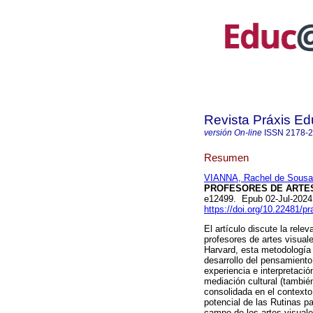
Revista Práxis Ed
versión On-line
ISSN
2178-
Resumen
VIANNA, Rachel de Sousa
PROFESORES DE ARTES
e12499. Epub 02-Jul-2024
https://doi.org/10.22481/p
El artículo discute la rel
profesores de artes visual
Harvard, esta metodología
desarrollo del pensamiento
experiencia e interpretació
mediación cultural (tambié
consolidada en el contexto
potencial de las Rutinas p
campo de los artes visuale