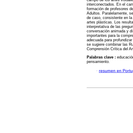
interconectados. En el cam
formación de profesores d
Adultos. Paralelamente, se
de caso, consistente en la
artes plásticas. Los resul
interpretativa de las preg
conversación animada y di
importantes para la compre
adecuada para profundizar 
se sugiere combinar las Ru
Comprensión Crítica del Ar
Palabras clave :
educación
pensamiento.
·
resumen en Port