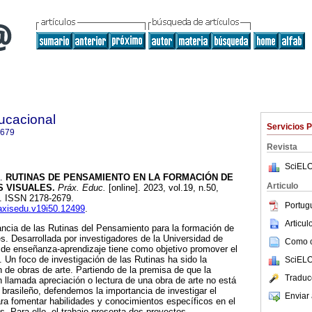
ucacional
Servicios 
2679
Revista
SciELO
.
RUTINAS DE PENSAMIENTO EN LA FORMACIÓN DE
Articulo
 VISUALES.
Práx. Educ.
[online]. 2023, vol.19, n.50,
. ISSN 2178-2679.
Portug
raxisedu.v19i50.12499
.
Articu
evancia de las Rutinas del Pensamiento para la formación de
es. Desarrollada por investigadores de la Universidad de
Como ci
 de enseñanza-aprendizaje tiene como objetivo promover el
. Un foco de investigación de las Rutinas ha sido la
SciELO
n de obras de arte. Partiendo de la premisa de que la
Traduc
n llamada apreciación o lectura de una obra de arte no está
 brasileño, defendemos la importancia de investigar el
Enviar 
ara fomentar habilidades y conocimientos específicos en el
s. Para ello, el trabajo presenta dos proyectos