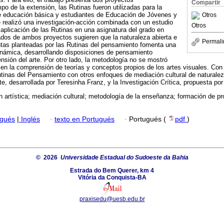
Compartir
po de la extensión, las Rutinas fueron utilizadas para la
e educación básica y estudiantes de Educación de Jóvenes y
Otros
 realizó una investigación-acción combinada con un estudio
Otros
 aplicación de las Rutinas en una asignatura del grado en
tados de ambos proyectos sugieren que la naturaleza abierta e
Permali
untas planteadas por las Rutinas del pensamiento fomenta una
námica, desarrollando disposiciones de pensamiento
nsión del arte. Por otro lado, la metodología no se mostró
en la comprensión de teorías y conceptos propios de los artes visuales. Con
tinas del Pensamiento con otros enfoques de mediación cultural de naturalez
te, desarrollada por Teresinha Franz, y la Investigación Crítica, propuesta p
 artística; mediación cultural; metodología de la enseñanza; formación de pro
ugués
|
Inglés
·
texto en Portugués
·
Portugués (
pdf
)
© 2026
Universidade Estadual do Sudoeste da Bahia
Estrada do Bem Querer, km 4
Vitória da Conquista-BA
praxisedu@uesb.edu.br