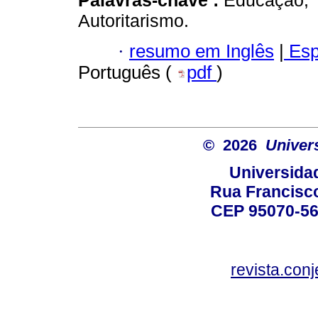
Palavras-chave :
Educação; 
Autoritarismo.
·
resumo em Inglês
|
Esp
Português (
pdf
)
© 2026
Univer
Universida
Rua Francisco
CEP 95070-560
revista.con