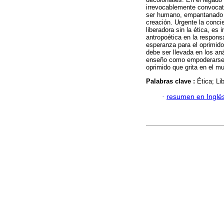
irrevocablemente convocativo
ser humano, empantanado d
creación. Urgente la conci
liberadora sin la ética, es 
antropoética en la responsa
esperanza para el oprimido
debe ser llevada en los aná
enseño como empoderarse e
oprimido que grita en el m
Palabras clave :
Ética; Li
·
resumen en Inglé