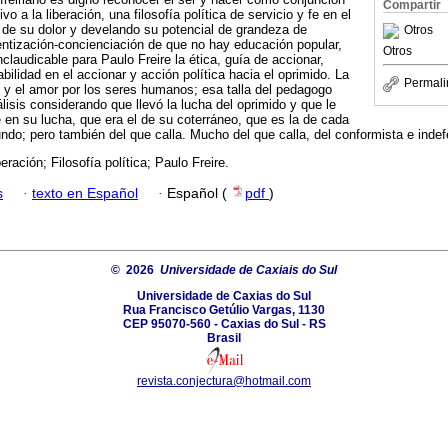
Compartir
 a la liberación, una filosofía política de servicio y fe en el
e su dolor y develando su potencial de grandeza de
Otros
entización-concienciación de que no hay educación popular,
Otros
inclaudicable para Paulo Freire la ética, guía de accionar,
bilidad en el accionar y acción política hacia el oprimido. La
Permali
 y el amor por los seres humanos; esa talla del pedagogo
lisis considerando que llevó la lucha del oprimido y que le
n su lucha, que era el de su coterráneo, que es la de cada
undo; pero también del que calla. Mucho del que calla, del conformista e inde
beración; Filosofía política; Paulo Freire.
s
·
texto en Español
·
Español (
pdf
)
© 2026
Universidade de Caxiais do Sul
Universidade de Caxias do Sul
Rua Francisco Getúlio Vargas, 1130
CEP 95070-560 - Caxias do Sul - RS
Brasil
revista.conjectura@hotmail.com