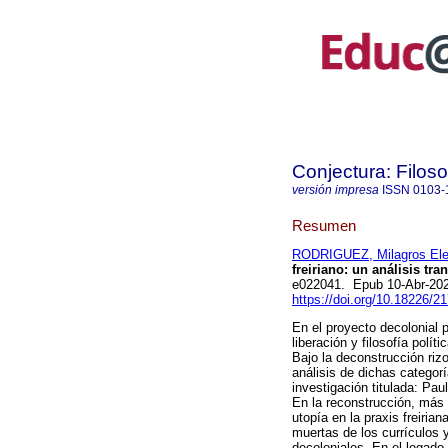
Conjectura: Filos
versión impresa
ISSN
0103-
Resumen
RODRIGUEZ, Milagros El
freiriano: un análisis tr
e022041. Epub 10-Abr-20
https://doi.org/10.18226/
En el proyecto decolonial 
liberación y filosofía polít
Bajo la deconstrucción riz
análisis de dichas categor
investigación titulada: Pau
En la reconstrucción, más
utopía en la praxis freiria
muertas de los currículos 
decoloniales. En el legado