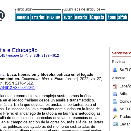
ofia e Educação
Servicios 
1457
versión On-line
ISSN
2178-4612
Revista
SciELO
ena
.
Ética, liberación y filosofía política en el legado
Articulo
ansmetódico.
Conjectura: filos. e Educ.
[online]. 2022, vol.27,
24. ISSN 2178-4612.
Españo
21784612.v27.e022041
.
Articu
planetario como objetivo complejo sustentamos la ética,
ica en el legado freiriano desde un análisis transmetódico.
Como ci
omática. En la que develamos aristas importantes para el
ías. La indagación lleva estudios continuados en la línea de
SciELO
lo Freire: el andariego de la utopía en las transmetodologías.
Traduc
 allá de conclusiones acabadas develamos esencias de la
na en el campo de acción de la opresión, más allá de las letras
Enviar 
y las políticas soslayadoras del momento disfrazadas de
 freiriano es digno reconocer el ser y hacer como conjunción