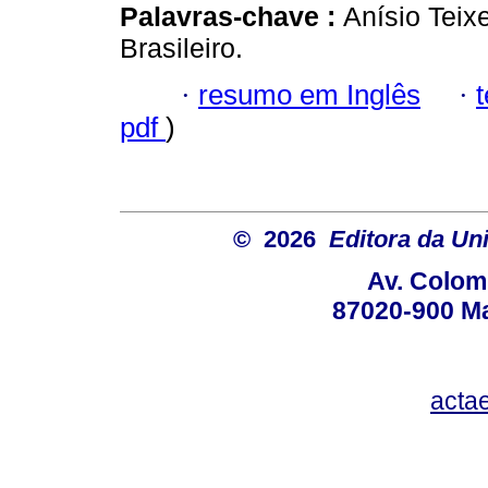
Palavras-chave :
Anísio Teix
Brasileiro.
·
resumo em Inglês
·
pdf
)
© 2026
Editora da Un
Av. Colom
87020-900 Ma
acta