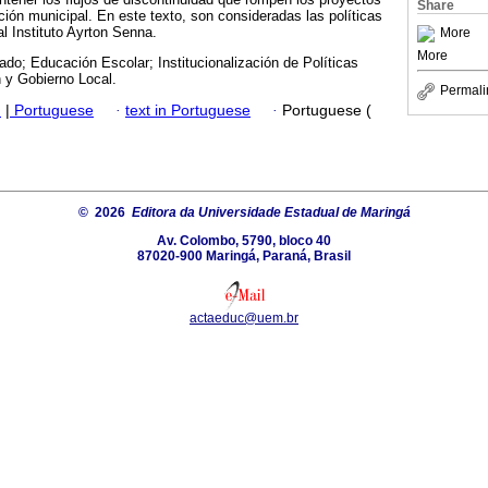
Share
ción municipal. En este texto, son consideradas las políticas
l Instituto Ayrton Senna.
More
More
do; Educación Escolar; Institucionalización de Políticas
 y Gobierno Local.
Permali
h
|
Portuguese
·
text in Portuguese
·
Portuguese (
© 2026
Editora da Universidade Estadual de Maringá
Av. Colombo, 5790, bloco 40
87020-900 Maringá, Paraná, Brasil
actaeduc@uem.br