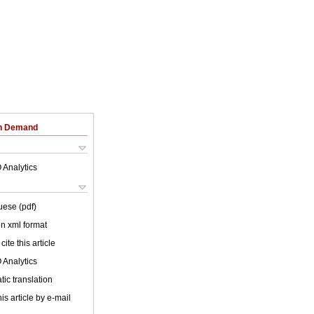
on Demand
 Analytics
uese (pdf)
 in xml format
cite this article
 Analytics
ic translation
is article by e-mail