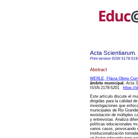
Acta Scientiarum.
Print version
ISSN
5178-519
Abstract
WERLE, Flávia Obino Corr
ámbito municipal.
Acta S
ISSN 2178-5201.
https://
Este artículo discute el m
dirigidas para la calidad 
investigaciones que enfoc
municipales de Rio Grande 
revisitación de múltiples 
y entrevistas. Analiza dife
políticas educacionales mun
varios casos, provocando 
institucionalización tomad
un factor relevante para c