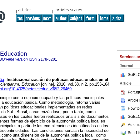
 Education
Services 
8
On-line version
ISSN
2178-5201
Journal
SciELO
êa
.
Institucionalización de políticas educacionales en el
Article
cientiarum. Education
[online]. 2016, vol.38, n.2, pp.153-164.
doi.org/10.4025/actascieduc.v38i2.26469
.
Portug
unicipio como espacio ocupado y las políticas municipales
Article
de la educación básica. Como metodología, retoma varias
an políticas educacionales implementadas en redes
How to 
do Sul - Brasil, caracterizándose, por lo tanto, como
casos en los cuales fueron realizados análisis de documentos
SciELO
rentes formas de ejercicio de la autonomía política local en
Automat
icipales a partir de las complicaciones identificadas en los
discontinuidades. Las conclusiones señalan la necesidad de
Send th
a como una dimensión de la autonomía política local, como
ontener los flujos de discontinuidad que rompen los proyectos