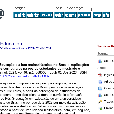
 Education
Serviços P
-5198
versão On-line
ISSN
2178-5201
Journal
SciELO
ducação e a luta antinazifascista no Brasil: implicações
Artigo
s curriculares na voz de estudantes de mestrado e
line]. 2024, vol.46, n.1, e68009. Epub 01-Dez-2023. ISSN
Inglês 
g/10.4025/actascieduc.v46i1.68009
.
Artigo
 pesquisa é compreender as principais implicações e
são da extrema direita no Brasil provocou na educação,
Como ci
 curriculares, a partir da percepção de estudantes de
cursaram uma disciplina na área de currículo e formação
SciELO
 de Pós-Graduação em Educação de uma universidade
Traduç
este do Brasil, no período de 2.2022 por meio da aplicação
guntas semi-estruturadas. Situamos as discussões sobre o
Enviar 
tória a partir de uma revisão bibliográfica, para, em seguida,
ias de suas manifestações no campo educacional,