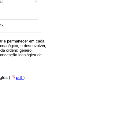
ar
nk
star e permanecer em cada
pedagógico; e desenvolver,
oda ordem: gênero,
 concepção ideológica de
nglês (
pdf
)