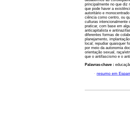
principalmente no que diz 
que pode haver a existênci
autoritário e monocentrado
ciência como centro, ou q
culturas intencionalmente
praticar, com base em algu
anticapitalista e antinazif
diferentes formas de colab
planejamento, implantação 
local; repudiar quaisquer 
por meio da autonomia doce
orientação sexual, raça/et
que o antifascismo e o an
Palavras-chave :
educação
·
resumo em Espan