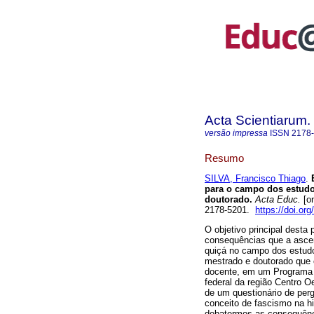
Acta Scientiarum.
versão impressa
ISSN
2178
Resumo
SILVA, Francisco Thiago
.
E
para o campo dos estudo
doutorado.
Acta Educ.
[on
2178-5201.
https://doi.or
O objetivo principal desta
consequências que a ascen
quiçá no campo dos estudos
mestrado e doutorado que 
docente, em um Programa
federal da região Centro O
de um questionário de per
conceito de fascismo na his
debatermos as consequênc