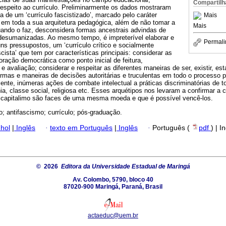
Compartilh
respeito ao currículo. Preliminarmente os dados mostraram
a de um ‘currículo fascistizado’, marcado pelo caráter
Mais
 em toda a sua arquitetura pedagógica, além de não tomar a
Mais
uando o faz, desconsidera formas ancestrais advindas de
 desumanizadas. Ao mesmo tempo, é impreterível elaborar e
Permali
ns pressupostos, um ‘currículo crítico e socialmente
ascista’ que tem por características principais: considerar as
oração democrática como ponto inicial de feitura,
e avaliação; considerar e respeitar as diferentes maneiras de ser, existir, e
formas e maneiras de decisões autoritárias e truculentas em todo o processo 
nte, inúmeras ações de combate intelectual a práticas discriminatórias de t
nia, classe social, religiosa etc. Esses arquétipos nos levaram a confirmar a
ticapitalimo são faces de uma mesma moeda e que é possível vencê-los.
; antifascismo; currículo; pós-graduação.
hol
|
Inglês
·
texto em Português
|
Inglês
·
Português (
pdf
) | I
© 2026
Editora da Universidade Estadual de Maringá
Av. Colombo, 5790, bloco 40
87020-900 Maringá, Paraná, Brasil
actaeduc@uem.br