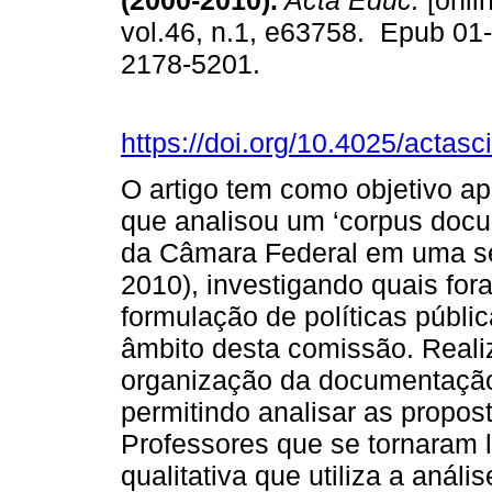
(2000-2010).
Acta Educ.
[onli
vol.46, n.1, e63758. Epub 01
2178-5201.
https://doi.org/10.4025/actas
O artigo tem como objetivo a
que analisou um ‘corpus doc
da Câmara Federal em uma sér
2010), investigando quais for
formulação de políticas públi
âmbito desta comissão. Real
organização da documentação
permitindo analisar as propos
Professores que se tornaram l
qualitativa que utiliza a aná