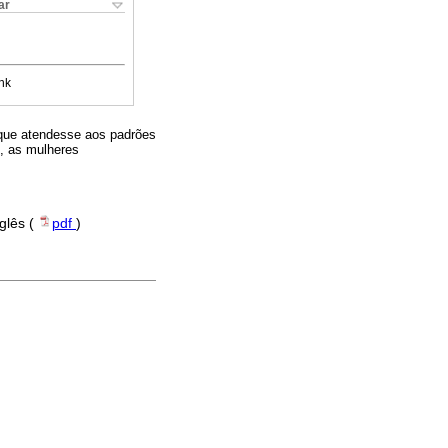
ar
nk
o que atendesse aos padrões
m, as mulheres
nglês (
pdf
)