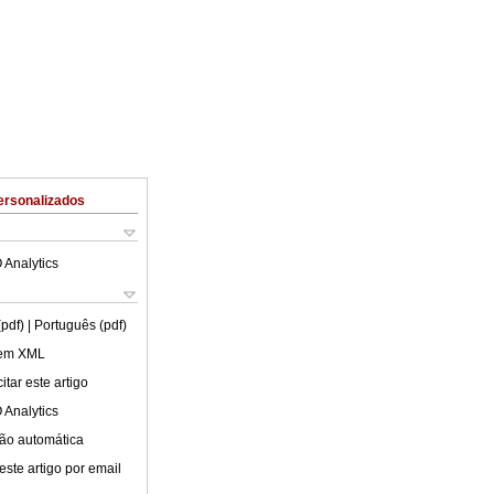
ersonalizados
 Analytics
(pdf)
| Português (pdf)
 em XML
tar este artigo
 Analytics
ão automática
este artigo por email