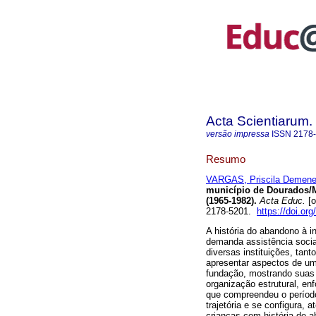
Acta Scientiarum.
versão impressa
ISSN
2178
Resumo
VARGAS, Priscila Demeneg
município de Dourados/MS
(1965-1982).
Acta Educ.
[o
2178-5201.
https://doi.or
A história do abandono à i
demanda assistência soci
diversas instituições, tant
apresentar aspectos de uma
fundação, mostrando suas i
organização estrutural, en
que compreendeu o período
trajetória e se configura
crianças com história de