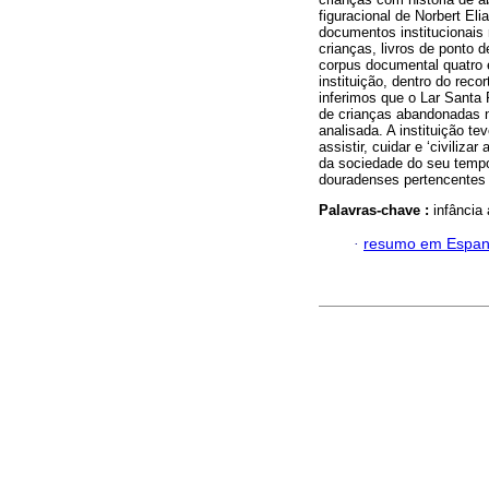
figuracional de Norbert Eli
documentos institucionais r
crianças, livros de ponto 
corpus documental quatro e
instituição, dentro do rec
inferimos que o Lar Santa 
de crianças abandonadas n
analisada. A instituição 
assistir, cuidar e ‘civili
da sociedade do seu tempo:
douradenses pertencentes à
Palavras-chave :
infância
·
resumo em Espan