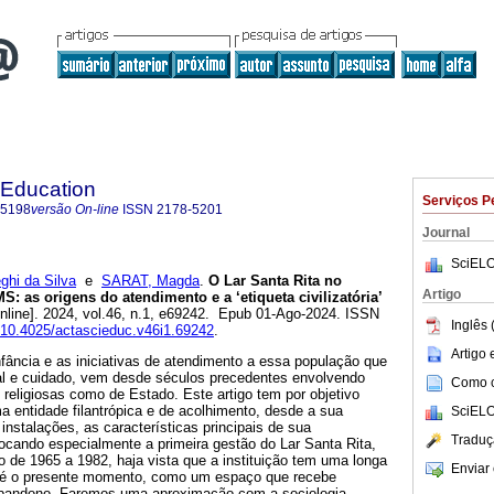
 Education
Serviços P
-5198
versão On-line
ISSN
2178-5201
Journal
SciELO
hi da Silva
e
SARAT, Magda
.
O Lar Santa Rita no
Artigo
: as origens do atendimento e a ‘etiqueta civilizatória’
nline]. 2024, vol.46, n.1, e69242. Epub 01-Ago-2024. ISSN
Inglês 
g/10.4025/actascieduc.v46i1.69242
.
Artigo
nfância e as iniciativas de atendimento a essa população que
al e cuidado, vem desde séculos precedentes envolvendo
Como ci
o religiosas como de Estado. Este artigo tem por objetivo
 entidade filantrópica e de acolhimento, desde a sua
SciELO
nstalações, as características principais de sua
Traduç
focando especialmente a primeira gestão do Lar Santa Rita,
 de 1965 a 1982, haja vista que a instituição tem uma longa
Enviar 
, até o presente momento, como um espaço que recebe
 abandono. Faremos uma aproximação com a sociologia