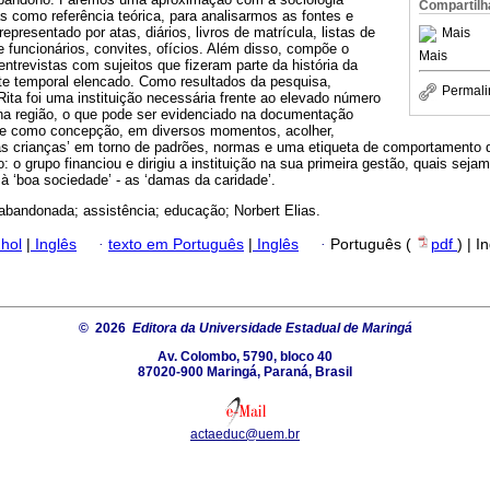
Compartilh
as como referência teórica, para analisarmos as fontes e
epresentado por atas, diários, livros de matrícula, listas de
Mais
de funcionários, convites, ofícios. Além disso, compõe o
Mais
ntrevistas com sujeitos que fizeram parte da história da
orte temporal elencado. Como resultados da pesquisa,
Permali
Rita foi uma instituição necessária frente ao elevado número
a região, o que pode ser evidenciado na documentação
teve como concepção, em diversos momentos, acolher,
zar as crianças’ em torno de padrões, normas e uma etiqueta de comportament
 o grupo financiou e dirigiu a instituição na sua primeira gestão, quais seja
 ‘boa sociedade’ - as ‘damas da caridade’.
 abandonada; assistência; educação; Norbert Elias.
hol
|
Inglês
·
texto em Português
|
Inglês
·
Português (
pdf
) | I
© 2026
Editora da Universidade Estadual de Maringá
Av. Colombo, 5790, bloco 40
87020-900 Maringá, Paraná, Brasil
actaeduc@uem.br