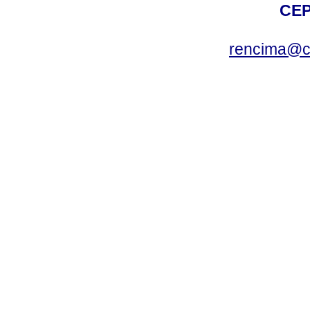
CEP
rencima@cr