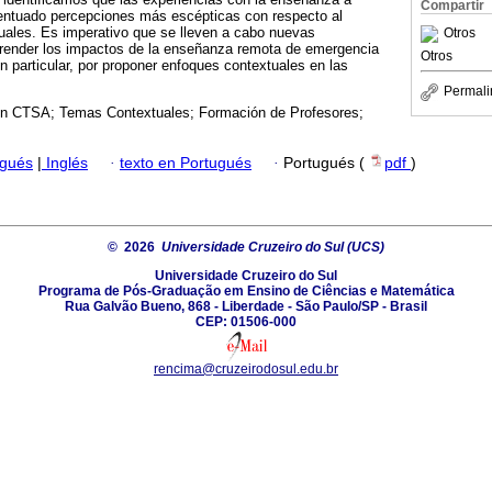
Compartir
entuado percepciones más escépticas con respecto al
uales. Es imperativo que se lleven a cabo nuevas
Otros
render los impactos de la enseñanza remota de emergencia
Otros
n particular, por proponer enfoques contextuales en las
Permali
n CTSA; Temas Contextuales; Formación de Profesores;
ugués
|
Inglés
·
texto en Portugués
·
Portugués (
pdf
)
© 2026
Universidade Cruzeiro do Sul (UCS)
Universidade Cruzeiro do Sul
Programa de Pós-Graduação em Ensino de Ciências e Matemática
Rua Galvão Bueno, 868 - Liberdade - São Paulo/SP - Brasil
CEP: 01506-000
rencima@cruzeirodosul.edu.br