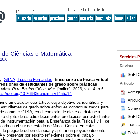
 de Ciências e Matemática
Servicios 
426X
Revista
SciELO
y
SILVA, Luciano Fernandes
.
Enseñanza de Física virtual
Articulo
ensiones de estudiantes de grado sobre prácticas
zadas.
Rev. Ensino Ciênc. Mat.
[online]. 2023, vol.14, n.5,
Portug
tps://doi.org/10.26843/rencima.v14n5a14
.
Articu
iene un carácter cualitativo, cuyo objetivo es identificar y
 estudiantes de grado sobre enfoques contextualizados para
Como ci
de carácter CTSA, en el contexto de clases a distancia.
omo objeto de estudio documentos producidos por estudiantes
SciELO
 de Instrumentación para la Enseñanza de la Física I y II, de
Traduc
icada en el sur del estado de Minas Gerais. En estas
es de pregrado deben elaborar y aplicar un proyecto docente
Enviar 
y presentar por escrito reflexiones sobre el trabajo
 identificamos que las experiencias con la enseñanza a