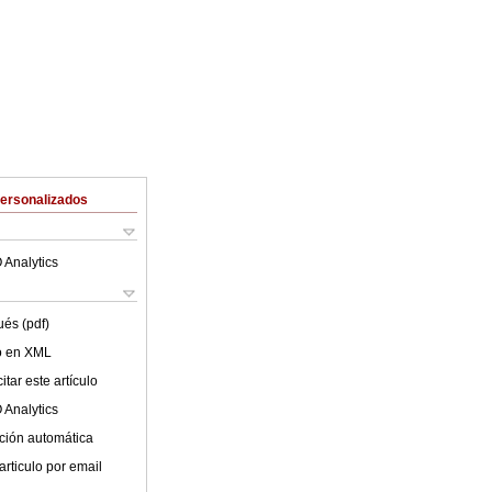
Personalizados
 Analytics
ués (pdf)
lo en XML
tar este artículo
 Analytics
ción automática
articulo por email