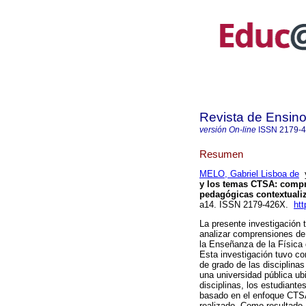
Revista de Ensino
versión On-line
ISSN
2179-
Resumen
MELO, Gabriel Lisboa de
y los temas CTSA: compr
pedagógicas contextuali
a14. ISSN 2179-426X.
ht
La presente investigación t
analizar comprensiones de
la Enseñanza de la Física 
Esta investigación tuvo c
de grado de las disciplinas
una universidad pública ub
disciplinas, los estudiant
basado en el enfoque CTSA 
realizado. Como resultado,