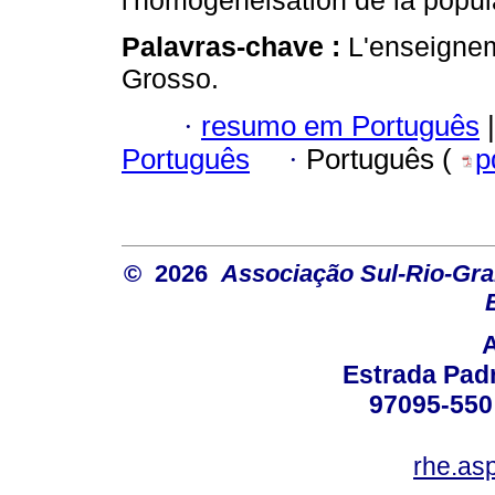
l'homogénéisation de la popul
Palavras-chave :
L'enseignem
Grosso.
·
resumo em Português
|
Português
·
Português (
p
© 2026
Associação Sul-Rio-Gra
Estrada Padr
97095-550 
rhe.as