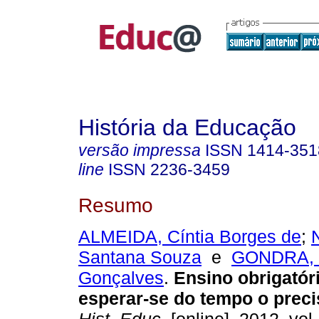
História da Educação
versão impressa
ISSN
1414-351
line
ISSN
2236-3459
Resumo
ALMEIDA, Cíntia Borges de
;
Santana Souza
e
GONDRA, 
Gonçalves
.
Ensino obrigatóri
esperar-se do tempo o preci