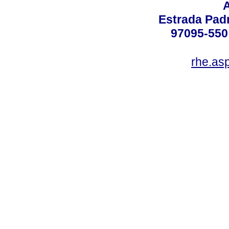
Estrada Padr
97095-550 
rhe.as