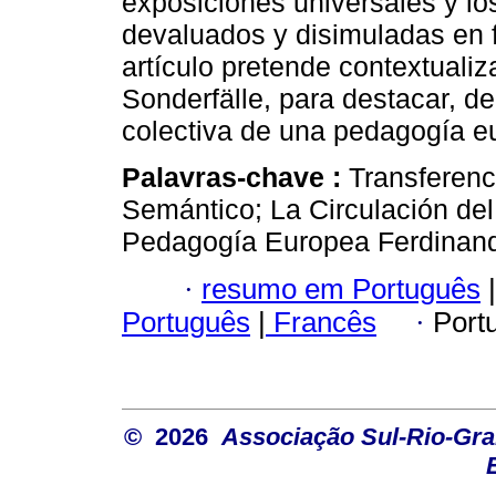
exposiciones universales y lo
devaluados y disimuladas en f
artículo pretende contextuali
Sonderfälle, para destacar, de
colectiva de una pedagogía 
Palavras-chave :
Transferenc
Semántico; La Circulación del
Pedagogía Europea Ferdinand 
·
resumo em Português
|
Português
|
Francês
·
Port
© 2026
Associação Sul-Rio-Gra