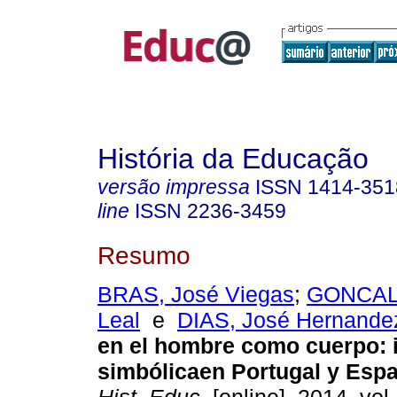
História da Educação
versão impressa
ISSN
1414-351
line
ISSN
2236-3459
Resumo
BRAS, José Viegas
;
GONCALV
Leal
e
DIAS, José Hernande
en el hombre como cuerpo: 
simbólicaen Portugal y Españ