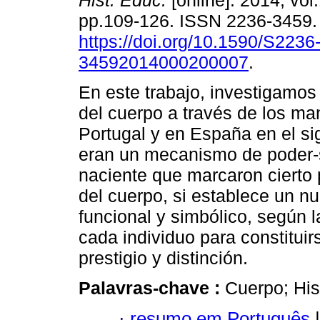
Hist. Educ.
[online]. 2014, vol.
pp.109-126. ISSN 2236-3459
https://doi.org/10.1590/S2236
34592014000200007
.
En este trabajo, investigamos
del cuerpo a través de los ma
Portugal y en España en el si
eran un mecanismo de poder-s
naciente que marcaron cierto 
del cuerpo, si establece un n
funcional y simbólico, según l
cada individuo para constitui
prestigio y distinción.
Palavras-chave :
Cuerpo; Hist
·
resumo em Português
|