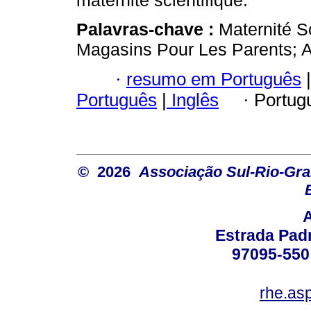
maternité scientifique.
Palavras-chave :
Maternité S
Magasins Pour Les Parents; A
·
resumo em Português
|
Português
|
Inglês
·
Portug
© 2026
Associação Sul-Rio-Gra
Estrada Padr
97095-550 
rhe.as