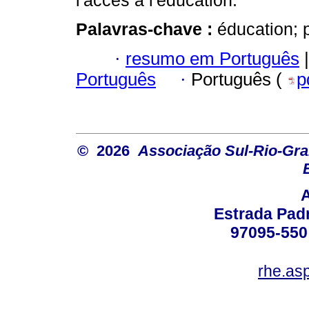
l'accès à l'éducation.
Palavras-chave :
éducation; p
·
resumo em Português
|
Português
·
Português (
p
© 2026
Associação Sul-Rio-Gra
Estrada Padr
97095-550 
rhe.as