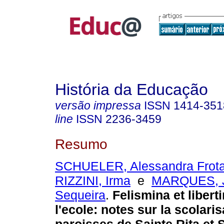
História da Educação
versão impressa
ISSN
1414-351
line
ISSN
2236-3459
Resumo
SCHUELER, Alessandra Frota
RIZZINI, Irma
e
MARQUES, J
Sequeira
.
Felismina et libert
l'ecole: notes sur la scolari