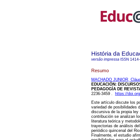
História da Educ
versão impressa
ISSN
1414
Resumo
MACHADO JUNIOR, Cláud
EDUCACIÓN: DISCURSO
PEDAGOGÍA DE REVIST
2236-3459 .
https://doi.o
Este artículo discute los p
variedad de posibilidades 
discursiva de la propia le
contribución se analizan lo
literatura teórica y metod
trayectorias de análisis de
periódico quincenal del Ri
Finalmente, el estudio afi
posibilidades para el estud