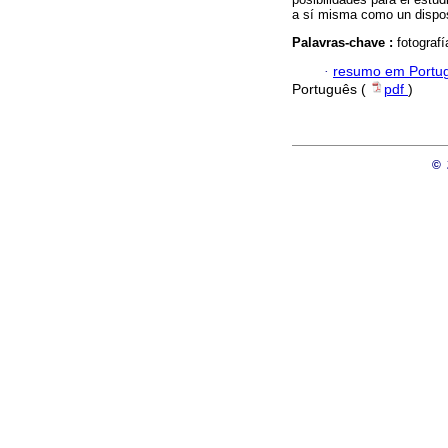
a sí misma como un disposi
Palavras-chave :
fotograf
·
resumo em Portu
Português (
pdf
)
©