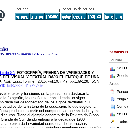
ação
Serviços P
-3518
versão On-line
ISSN
2236-3459
Journal
SciELO
io de Sá
.
FOTOGRAFÍA, PRENSA DE VARIEDADES Y
Google
S DEL VISUAL Y TEXTUAL BAJO EL ENFOQUE DE UNA
A.
Hist. Educ.
[online]. 2015, vol.19, n.47, pp.109-128. ISSN
Artigo
rg/10.1590/2236-3459/47454
.
Portug
osibles usos y funciones de la prensa para destacar la
de la fotografía, la enseñanza, considerada un signo
Artigo
y no debe ser desconectado de los signos textuales. Su
s estudios de la historia de la educación, lo que sugiere la
Como ci
ológica producido a partir del campo de las humanidades y las
SciELO
l discurso. Tiene el ejemplo concreto de la Revista do Globo,
o Grande do Sul, dando énfasis a la década de 1930.
Traduç
rma la prensa de la variedad como una de las muchas
io de las instituciones y las prácticas escolares pero también