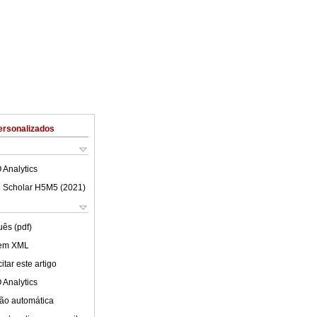
ersonalizados
 Analytics
 Scholar H5M5 (
2021
)
uês (pdf)
 em XML
tar este artigo
 Analytics
ão automática