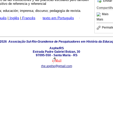
Enviar 
tivo de referencia y referencial
Compartilh
ía; educación; imprensa; discurso; pedagogía de revista.
Mais
guês
|
Inglês
|
Francês
·
texto em Português
·
Mais
Permali
 2026
Associação Sul-Rio-Grandense de Pesquisadores em História da Educa
Asphe/RS
Estrada Padre Gabriel Bolzan, 30
97095-550 - Santa Maria - RS
rhe.asphe@gmail.com