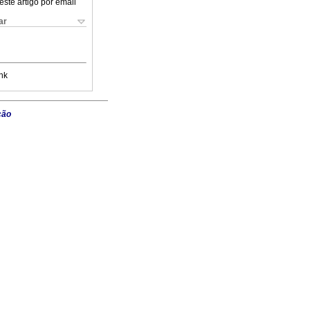
este artigo por email
ar
nk
ção