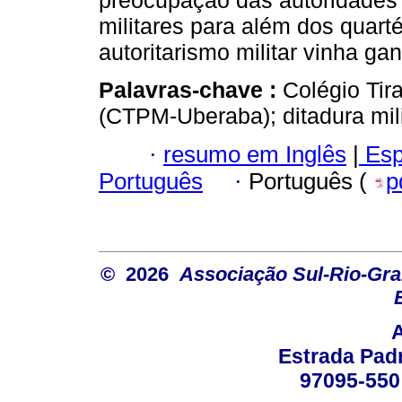
preocupação das autoridades c
militares para além dos quart
autoritarismo militar vinha ga
Palavras-chave :
Colégio Tir
(CTPM-Uberaba); ditadura milit
·
resumo em Inglês
|
Esp
Português
·
Português (
p
© 2026
Associação Sul-Rio-Gra
Estrada Padr
97095-550 