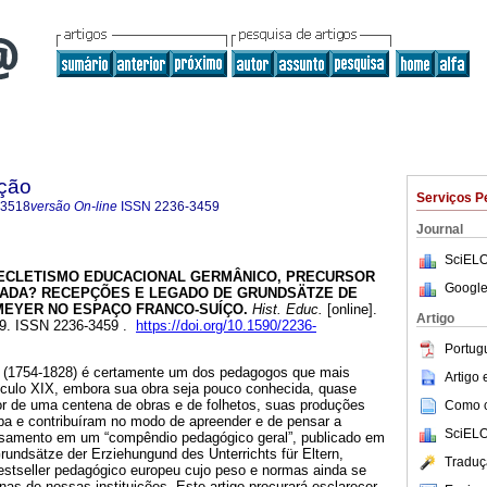
ação
Serviços P
-3518
versão On-line
ISSN
2236-3459
Journal
SciELO
ECLETISMO EDUCACIONAL GERMÂNICO, PRECURSOR
Google
ADA? RECEPÇÕES E LEGADO DE GRUNDSÄTZE DE
EYER NO ESPAÇO FRANCO-SUÍÇO.
Hist. Educ.
[online].
Artigo
-99. ISSN 2236-3459 .
https://doi.org/10.1590/2236-
Portug
(1754-1828) é certamente um dos pedagogos que mais
Artigo
culo XIX, embora sua obra seja pouco conhecida, quase
or de uma centena de obras e de folhetos, suas produções
Como ci
pa e contribuíram no modo de apreender e de pensar a
SciELO
samento em um “compêndio pedagógico geral”, publicado em
Grundsätze der Erziehungund des Unterrichts für Eltern,
Traduç
bestseller pedagógico europeu cujo peso e normas ainda se
s de nossas instituições. Este artigo procurará esclarecer