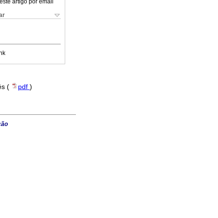
este artigo por email
ar
nk
ês (
pdf
)
ção