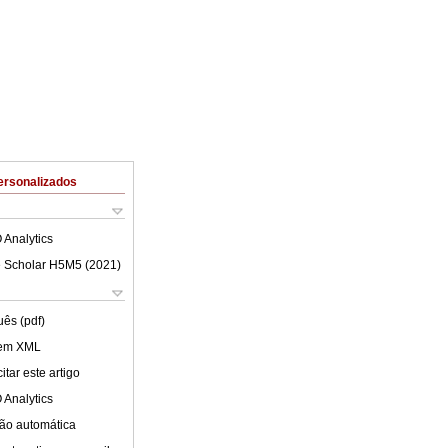
ersonalizados
 Analytics
 Scholar H5M5 (
2021
)
uês (pdf)
 em XML
tar este artigo
 Analytics
ão automática