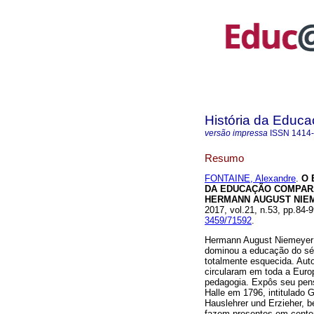
História da Educ
versão impressa
ISSN
1414
Resumo
FONTAINE, Alexandre
.
O 
DA EDUCAÇÃO COMPAR
HERMANN AUGUST NIEM
2017, vol.21, n.53, pp.84
3459/71592
.
Hermann August Niemeyer 
dominou a educação do sé
totalmente esquecida. Aut
circularam em toda a Euro
pedagogia. Expôs seu pen
Halle em 1796, intitulado 
Hauslehrer und Erzieher, 
fazem presentes em centena