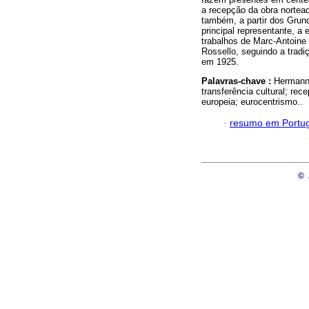
a recepção da obra norte
também, a partir dos Grun
principal representante, a
trabalhos de Marc-Antoine
Rossello, seguindo a tradi
em 1925.
Palavras-chave :
Hermann
transferência cultural; rec
europeia; eurocentrismo..
·
resumo em Portu
©