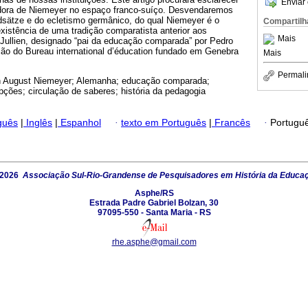
Enviar 
adora de Niemeyer no espaço franco-suíço. Desvendaremos
dsätze e do ecletismo germânico, do qual Niemeyer é o
Compartilh
 existência de uma tradição comparatista anterior aos
Mais
 Jullien, designado “pai da educação comparada” por Pedro
ção do Bureau international d’éducation fundado em Genebra
Mais
Permali
 August Niemeyer; Alemanha; educação comparada;
epções; circulação de saberes; história da pedagogia
guês
|
Inglês
|
Espanhol
·
texto em Português
|
Francês
·
Portugu
 2026
Associação Sul-Rio-Grandense de Pesquisadores em História da Educa
Asphe/RS
Estrada Padre Gabriel Bolzan, 30
97095-550 - Santa Maria - RS
rhe.asphe@gmail.com