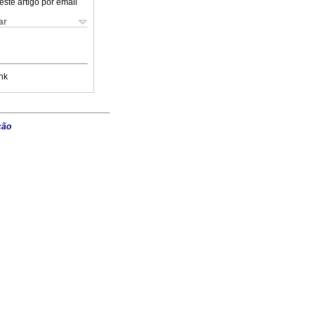
este artigo por email
ar
nk
ção