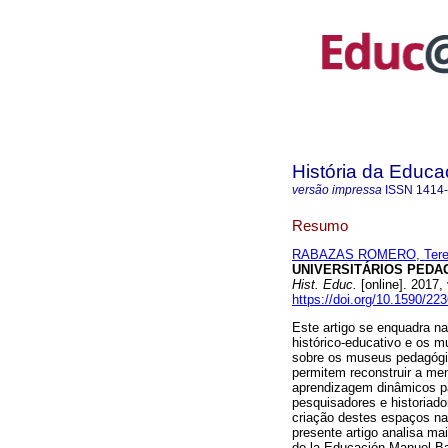
História da Educ
versão impressa
ISSN
1414
Resumo
RABAZAS ROMERO, Tere
UNIVERSITÁRIOS PEDA
Hist. Educ.
[online]. 2017,
https://doi.org/10.1590/22
Este artigo se enquadra na
histórico-educativo e os 
sobre os museus pedagógi
permitem reconstruir a mem
aprendizagem dinâmicos pa
pesquisadores e historiad
criação destes espaços na
presente artigo analisa m
de la Educación Manuel Ba