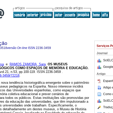
ação
Serviços P
-3518
versão On-line
ISSN
2236-3459
Journal
SciELO
sa
e
RAMOS ZAMORA, Sara
.
OS MUSEUS
Google
GÓGICOS COMO ESPAÇOS DE MEMÓRIA E EDUCAÇÃO.
 vol.21, n.53, pp.100-119. ISSN 2236-3459 .
Artigo
36-3459/72218
.
Espanh
 nova tendência historiográfica emergente sobre o patrimônio
museus pedagógicos na Espanha. Nosso interesse incidirá
Artigo
cos das Universidades espanholas, como espaços que
ória coletiva educacional e prever cenários de
Como ci
ra todos os públicos. Estas instituições são promovidas por
SciELO
ores da educação das universidades, que têm impulsionado a
s universidades onde trabalham. Especificamente, o
Traduç
ais detalhadamente um destes museus, o Museu de História
rtolomé Cossío, localizado na Faculdade de educação da