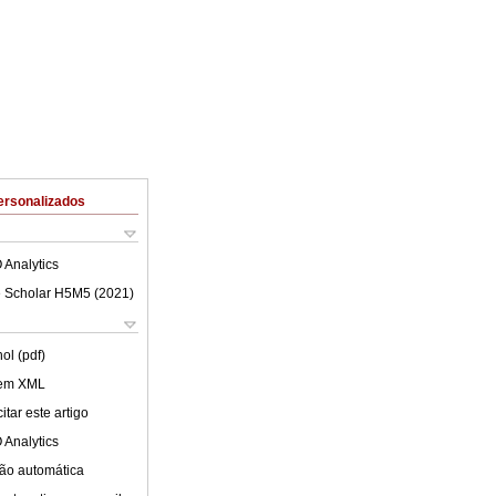
ersonalizados
 Analytics
 Scholar H5M5 (
2021
)
ol (pdf)
 em XML
tar este artigo
 Analytics
ão automática