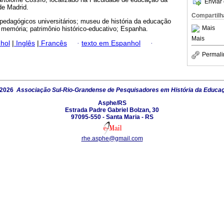
Enviar 
de Madrid.
Compartilh
edagógicos universitários; museu de história da educação
Mais
 memória; patrimônio histórico-educativo; Espanha.
Mais
hol
|
Inglês
|
Francês
·
texto em Espanhol
·
Permali
 2026
Associação Sul-Rio-Grandense de Pesquisadores em História da Educa
Asphe/RS
Estrada Padre Gabriel Bolzan, 30
97095-550 - Santa Maria - RS
rhe.asphe@gmail.com