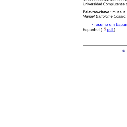
Universidad Complutense 
Palavras-chave :
museus p
Manuel Bartolomé Cossío
;
·
resumo em Espan
Espanhol (
pdf
)
©