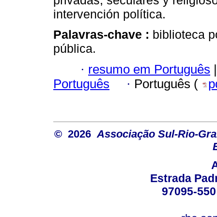
privadas, seculares y religio
intervención política.
Palavras-chave :
biblioteca 
pública.
·
resumo em Português
|
Português
·
Português (
p
© 2026
Associação Sul-Rio-Gra
Estrada Padr
97095-550 