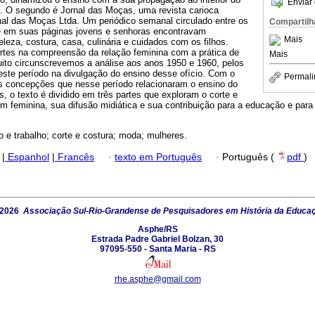
Enviar 
s. O segundo é Jornal das Moças, uma revista carioca
nal das Moças Ltda. Um periódico semanal circulado entre os
Compartilh
e em suas páginas jovens e senhoras encontravam
Mais
leza, costura, casa, culinária e cuidados com os filhos.
tes na compreensão da relação feminina com a prática de
Mais
tuito circunscrevemos a análise aos anos 1950 e 1960, pelos
este período na divulgação do ensino desse ofício. Com o
Permali
s concepções que nesse período relacionaram o ensino do
s, o texto é dividido em três partes que exploram o corte e
 feminina, sua difusão midiática e sua contribuição para a educação e para 
 e trabalho; corte e costura; moda; mulheres.
|
Espanhol
|
Francês
·
texto em Português
·
Português (
pdf
)
 2026
Associação Sul-Rio-Grandense de Pesquisadores em História da Educa
Asphe/RS
Estrada Padre Gabriel Bolzan, 30
97095-550 - Santa Maria - RS
rhe.asphe@gmail.com