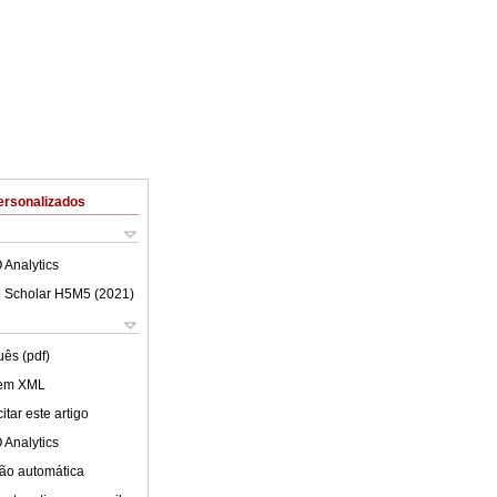
ersonalizados
 Analytics
 Scholar H5M5 (
2021
)
uês (pdf)
 em XML
tar este artigo
 Analytics
ão automática