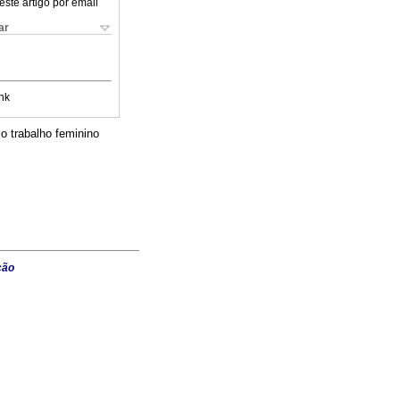
este artigo por email
ar
nk
o trabalho feminino
ção