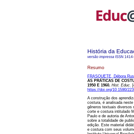
História da Educ
versão impressa
ISSN
1414
Resumo
FRASQUETE, Débora Rus
AS PRÁTICAS DE COST
1950 E 1960.
Hist. Educ.
[
https://doi.org/10.1590/22
A construção dos aprendiz
costura, é analisada neste
gêneros textuais diversos
corte e costura intitulad
Paulo e de autoria de An
sobre a totalidade de pub
edição. Este material didá
e costura com seus volume
Instituto Universal Brasil