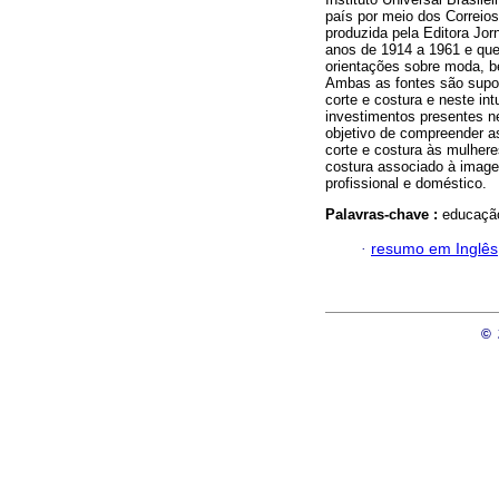
país por meio dos Correio
produzida pela Editora Jor
anos de 1914 a 1961 e qu
orientações sobre moda, be
Ambas as fontes são supor
corte e costura e neste in
investimentos presentes n
objetivo de compreender a
corte e costura às mulhere
costura associado à imagem
profissional e doméstico.
Palavras-chave :
educação
·
resumo em Inglês
©