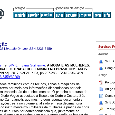
ação
Serviços P
-3518
versão On-line
ISSN
2236-3459
Journal
SciELO
si
e
SIMILI, Ivana Guilherme
.
A MODA E AS MULHERES:
Google
URA E O TRABALHO FEMININO NO BRASIL NOS ANOS
online]. 2017, vol.21, n.53, pp.267-283. ISSN 2236-3459 .
Artigo
36-3459/60209
.
Portug
ados femininos com os tecidos, linhas e máquinas de
 texto por meio das informações disseminadas por dois
Artigo
 na transmissão de conhecimentos. O primeiro é o curso de
o Método Vogue associado à Escola de Corte e Costura São
Como ci
tonio Campagnolli, que mesmo com lacunas documentais
SciELO
licações, está no volume analisado em sua décima nona
tico instrumentalizou milhares de mulheres à prática do corte
Traduç
s de cursos por correspondência que, juntamente ao
eiro, dinamizou o ensino com a sua propagação ao interior do