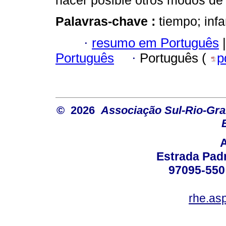
hacer posible otros modos de
Palavras-chave :
tiempo; infa
·
resumo em Português
|
Português
·
Português (
p
© 2026
Associação Sul-Rio-Gra
Estrada Padr
97095-550 
rhe.as