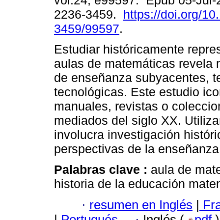
vol.24, e99597. Epub 05-Jul
2236-3459.
https://doi.org/1
3459/99597
.
Estudiar históricamente repre
aulas de matemáticas revela 
de enseñanza subyacentes, te
tecnológicas. Este estudio i
manuales, revistas o colecci
mediados del siglo XX. Utiliz
involucra investigación histó
perspectivas de la enseñanza 
Palabras clave :
aula de mate
historia de la educación mate
·
resumen en Inglés
|
Fr
|
Portugués
·
Inglés (
pdf