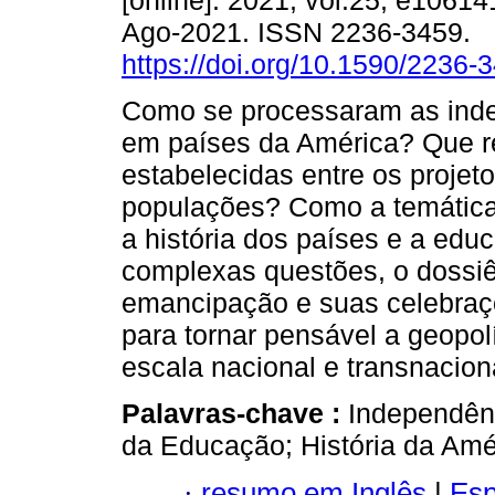
[online]. 2021, vol.25, e1061
Ago-2021. ISSN 2236-3459.
https://doi.org/10.1590/2236
Como se processaram as ind
em países da América? Que r
estabelecidas entre os proje
populações? Como a temátic
a história dos países e a e
complexas questões, o dossiê
emancipação e suas celebraçõ
para tornar pensável a geopo
escala nacional e transnacion
Palavras-chave :
Independênc
da Educação; História da Amé
·
resumo em Inglês
|
Esp