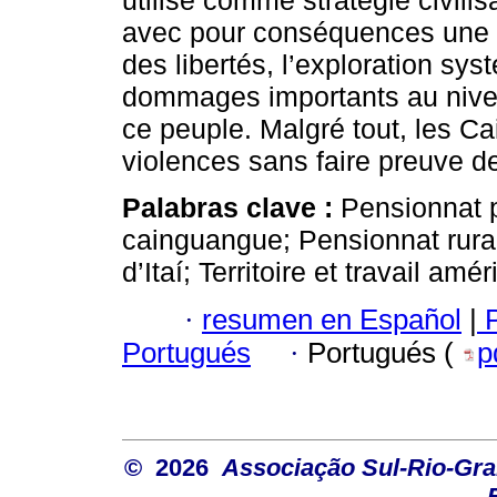
utilisé comme stratégie civilisa
avec pour conséquences une ré
des libertés, l’exploration sy
dommages importants au nive
ce peuple. Malgré tout, les C
violences sans faire preuve de
Palabras clave :
Pensionnat 
cainguangue; Pensionnat rura
d’Itaí; Territoire et travail amér
·
resumen en Español
|
P
Portugués
·
Portugués (
p
© 2026
Associação Sul-Rio-Gra