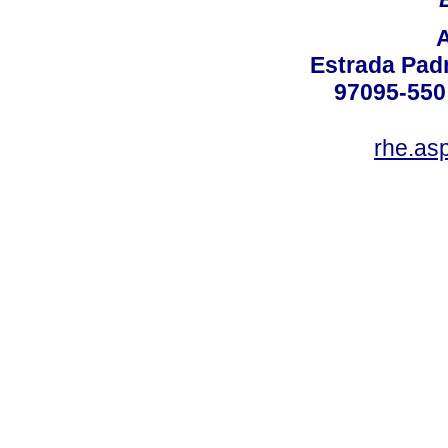
Estrada Padr
97095-550 
rhe.as