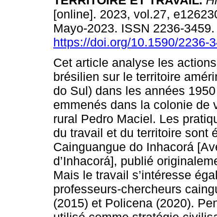
TERRITOIRE ET TRAVAIL.
Hi
[online]. 2023, vol.27, e1262
Mayo-2023. ISSN 2236-3459
https://doi.org/10.1590/2236
Cet article analyse les actions
brésilien sur le territoire amé
do Sul) dans les années 1950 
emmenés dans la colonie de v
rural Pedro Maciel. Les pratiq
du travail et du territoire so
Cainguangue do Inhacorá [Av
d’Inhacorá], publié originalem
Mais le travail s’intéresse ég
professeurs-chercheurs caing
(2015) et Policena (2020). Pen