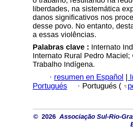
o trabalho, resultando na reduç
liberdades, na sistemática ex
danos significativos nos pro
desse povo. No entanto, dest
a essas violências.
Palabras clave :
Internato I
Internato Rural Pedro Maciel; C
Trabalho Indígena.
·
resumen en Español
|
I
Portugués
·
Portugués (
p
© 2026
Associação Sul-Rio-Gra