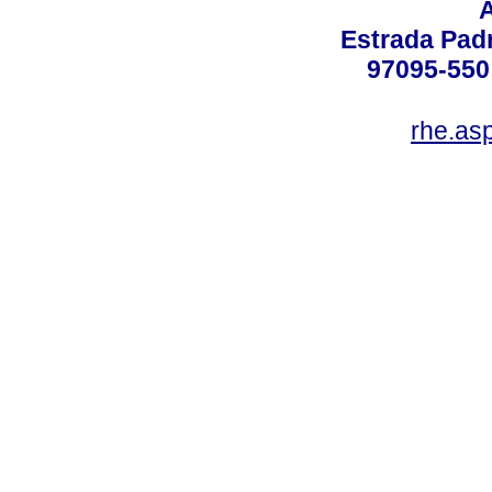
Estrada Padr
97095-550 
rhe.as