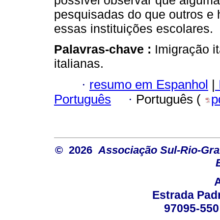
possível observar que algumas
pesquisadas do que outros e 
essas instituições escolares.
Palavras-chave :
Imigração i
italianas.
·
resumo em Espanhol
|
Português
·
Português (
p
© 2026
Associação Sul-Rio-Gra
Estrada Padr
97095-550 