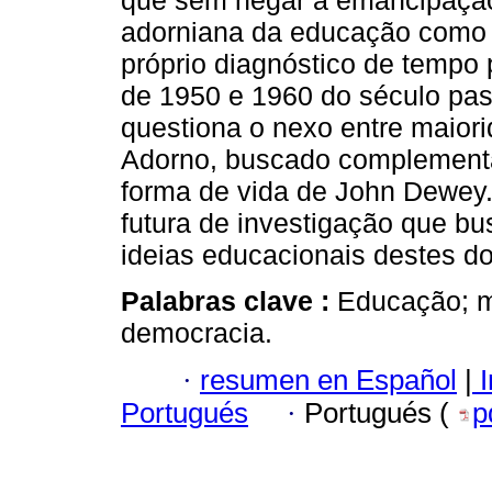
que sem negar a emancipação 
adorniana da educação como 
próprio diagnóstico de tempo
de 1950 e 1960 do século pass
questiona o nexo entre maior
Adorno, buscado complementá
forma de vida de John Dewey.
futura de investigação que b
ideias educacionais destes do
Palabras clave :
Educação; ma
democracia.
·
resumen en Español
|
I
Portugués
·
Portugués (
p