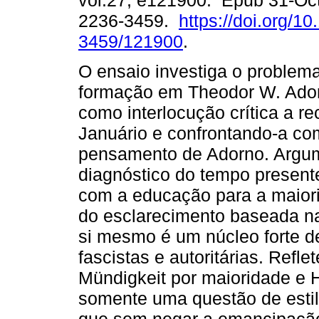
vol.27, e121900. Epub 31-Oc
2236-3459.
https://doi.org/1
3459/121900
.
O ensaio investiga o problema
formação em Theodor W. Ado
como interlocução crítica a r
Januário e confrontando-a com
pensamento de Adorno. Argu
diagnóstico do tempo present
com a educação para a maior
do esclarecimento baseada n
si mesmo é um núcleo forte de
fascistas e autoritárias. Refl
Mündigkeit por maioridade e 
somente uma questão de estil