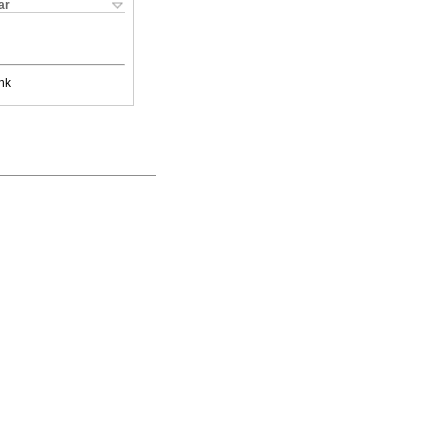
ar
nk