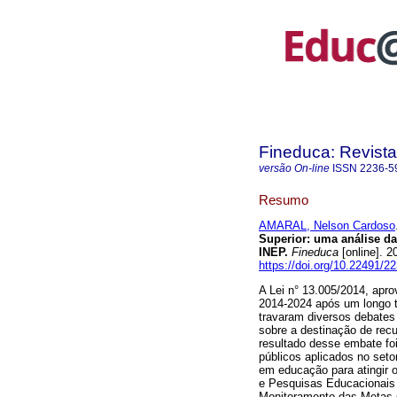
Fineduca: Revist
versão On-line
ISSN
2236-5
Resumo
AMARAL, Nelson Cardoso
Superior: uma análise d
INEP.
Fineduca
[online]. 
https://doi.org/10.22491/
A Lei n° 13.005/2014, apr
2014-2024 após um longo 
travaram diversos debate
sobre a destinação de recu
resultado desse embate foi
públicos aplicados no seto
em educação para atingir 
e Pesquisas Educacionais A
Monitoramento das Metas 