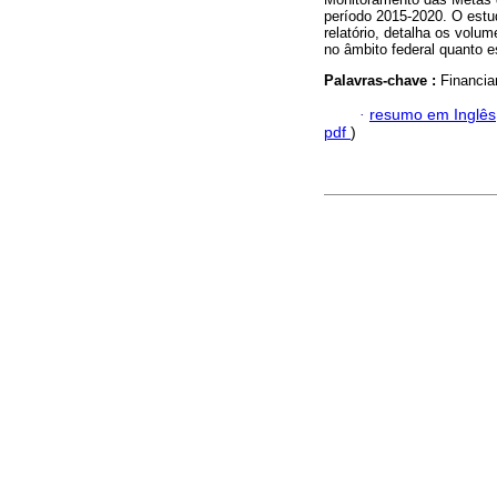
período 2015-2020. O estu
relatório, detalha os volu
no âmbito federal quanto es
Palavras-chave :
Financia
·
resumo em Inglês
pdf
)