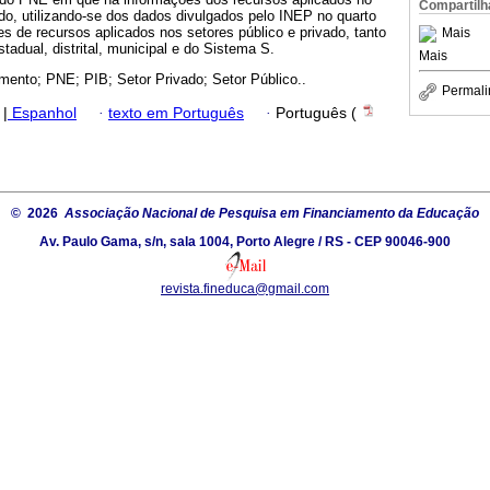
Compartilh
do, utilizando-se dos dados divulgados pelo INEP no quarto
mes de recursos aplicados nos setores público e privado, tanto
Mais
tadual, distrital, municipal e do Sistema S.
Mais
mento; PNE; PIB; Setor Privado; Setor Público..
Permali
|
Espanhol
·
texto em Português
·
Português (
© 2026
Associação Nacional de Pesquisa em Financiamento da Educação
Av. Paulo Gama, s/n, sala 1004, Porto Alegre / RS - CEP 90046-900
revista.fineduca@gmail.com