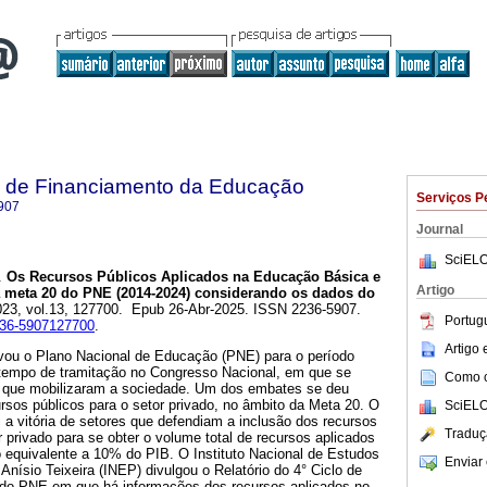
a de Financiamento da Educação
Serviços P
907
Journal
SciELO
.
Os Recursos Públicos Aplicados na Educação Básica e
Artigo
a meta 20 do PNE (2014-2024) considerando os dados do
2023, vol.13, 127700. Epub 26-Abr-2025. ISSN 2236-5907.
Portug
2236-5907127700
.
Artigo
ovou o Plano Nacional de Educação (PNE) para o período
tempo de tramitação no Congresso Nacional, em que se
Como ci
s que mobilizaram a sociedade. Um dos embates se deu
rsos públicos para o setor privado, no âmbito da Meta 20. O
SciELO
 a vitória de setores que defendiam a inclusão dos recursos
Traduç
r privado para se obter o volume total de recursos aplicados
o equivalente a 10% do PIB. O Instituto Nacional de Estudos
Enviar 
nísio Teixeira (INEP) divulgou o Relatório do 4° Ciclo de
do PNE em que há informações dos recursos aplicados no