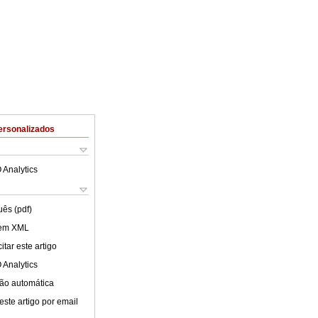
ersonalizados
 Analytics
uês (pdf)
 em XML
tar este artigo
 Analytics
ão automática
este artigo por email