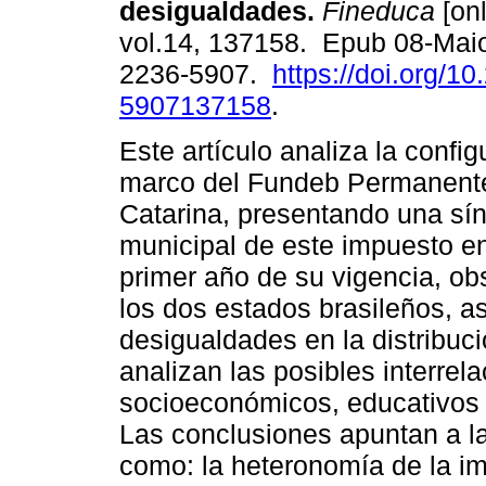
desigualdades.
Fineduca
[onl
vol.14, 137158. Epub 08-Mai
2236-5907.
https://doi.org/1
5907137158
.
Este artículo analiza la conf
marco del Fundeb Permanente
Catarina, presentando una sínt
municipal de este impuesto en
primer año de su vigencia, ob
los dos estados brasileños, a
desigualdades en la distribuc
analizan las posibles interrel
socioeconómicos, educativos 
Las conclusiones apuntan a l
como: la heteronomía de la im