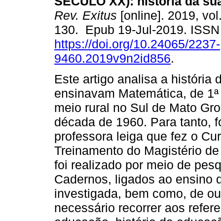
SÉCULO XX): história da su
Rev. Exitus
[online]. 2019, vol
130. Epub 19-Jul-2019. ISS
https://doi.org/10.24065/2237-
9460.2019v9n2id856
.
Este artigo analisa a históri
ensinavam Matemática, de 1ª 
meio rural no Sul de Mato Gr
década de 1960. Para tanto, 
professora leiga que fez o Cu
Treinamento do Magistério de
foi realizado por meio de pe
Cadernos, ligados ao ensino 
investigada, bem como, de ou
necessário recorrer aos referen