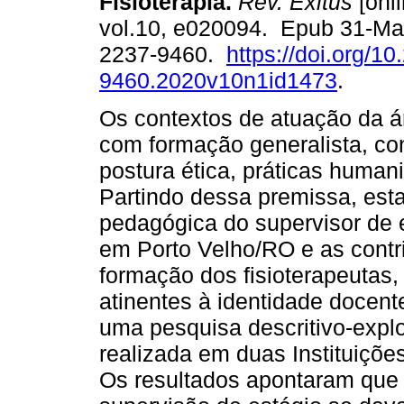
Fisioterapia.
Rev. Exitus
[onli
vol.10, e020094. Epub 31-Ma
2237-9460.
https://doi.org/1
9460.2020v10n1id1473
.
Os contextos de atuação da á
com formação generalista, con
postura ética, práticas humani
Partindo dessa premissa, est
pedagógica do supervisor de e
em Porto Velho/RO e as contri
formação dos fisioterapeutas
atinentes à identidade docente
uma pesquisa descritivo-explo
realizada em duas Instituiçõe
Os resultados apontaram que